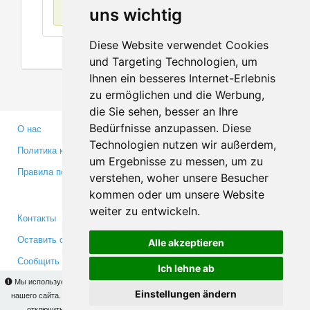
Нет данных
uns wichtig
Diese Website verwendet Cookies
und Targeting Technologien, um
Ihnen ein besseres Internet-Erlebnis
zu ermöglichen und die Werbung,
die Sie sehen, besser an Ihre
Bedürfnisse anzupassen. Diese
О нас
Партнерам
Technologien nutzen wir außerdem,
Политика конфиденциальности
Инвесторам
um Ergebnisse zu messen, um zu
Правила пользования
Пресса
verstehen, woher unsere Besucher
Медиа
kommen oder um unsere Website
weiter zu entwickeln.
Контакты
Facebook
Оставить отзыв
Twitter
Alle akzeptieren
Сообщить об ошибке
YouTube
Ich lehne ab
Google+
Мы используем cookies для того, чтобы Вы могли использовать весь функционал
Einstellungen ändern
нашего сайта. На
этой странице
Вы сможете узнать подробности и, при желании,
отключить использование cookies. Продолжая пользоваться сайтом, Вы