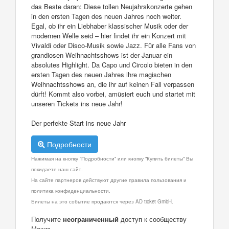
das Beste daran: Diese tollen Neujahrskonzerte gehen
in den ersten Tagen des neuen Jahres noch weiter.
Egal, ob ihr ein Liebhaber klassischer Musik oder der
modernen Welle seid – hier findet ihr ein Konzert mit
Vivaldi oder Disco-Musik sowie Jazz. Für alle Fans von
grandiosen Weihnachtsshows ist der Januar ein
absolutes Highlight. Da Capo und Circolo bieten in den
ersten Tagen des neuen Jahres ihre magischen
Weihnachtsshows an, die ihr auf keinen Fall verpassen
dürft! Kommt also vorbei, amüsiert euch und startet mit
unseren Tickets ins neue Jahr!
Der perfekte Start ins neue Jahr
Подробности
Нажимая на кнопку "Подробности" или кнопку "Купить билеты" Вы
покидаете наш сайт.
На сайте партнеров действуют другие правила пользования и
политика конфиденциальности.
Билеты на это событие продаются через AD ticket GmbH.
Получите
неограниченный
доступ к сообществу
Макис.