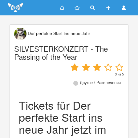
Update cookies preferences
Der perfekte Start ins neue Jahr
SILVESTERKONZERT - The
Passing of the Year
3
из
5
Другое / Развлечения
Tickets für Der
perfekte Start ins
neue Jahr jetzt im