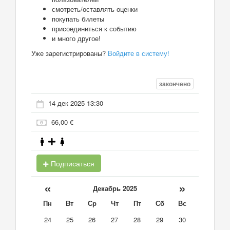
смотреть/оставлять оценки
покупать билеты
присоединиться к событию
и много другое!
Уже зарегистрированы?
Войдите в систему!
закончено
14 дек 2025 13:30
66,00 €
Подписаться
«
»
Декабрь 2025
Пн
Вт
Ср
Чт
Пт
Сб
Вс
24
25
26
27
28
29
30