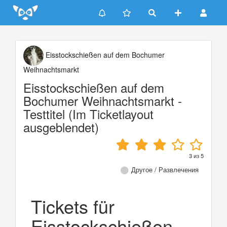
Update cookies preferences
Eisstockschießen auf dem Bochumer
Weihnachtsmarkt
Eisstockschießen auf dem
Bochumer Weihnachtsmarkt -
Testtitel (Im Ticketlayout
ausgeblendet)
3
из
5
Другое / Развлечения
Tickets für
Eisstockschießen