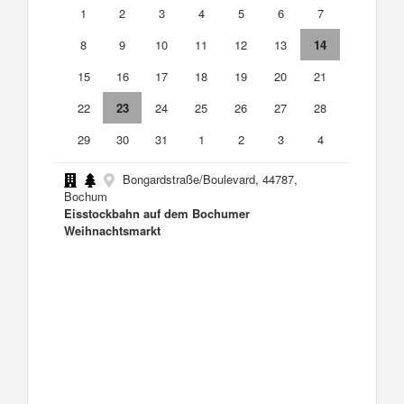
1
2
3
4
5
6
7
8
9
10
11
12
13
14
15
16
17
18
19
20
21
22
23
24
25
26
27
28
29
30
31
1
2
3
4
Bongardstraße/Boulevard, 44787,
Bochum
Eisstockbahn auf dem Bochumer
Weihnachtsmarkt