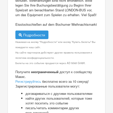
Minuten. Vorerfahrungen sind nicht erforderlich. Bitte
legen Sie Ihre Buchungsbestätigung zu Beginn Ihrer
Spielzeit am benachbarten Stand LONDON-BUS vor,
um das Equipment zum Spielen zu erhalten. Viel Spaß!
Eisstockschießen auf dem Bochumer Weihnachtsmarkt
Подробности
Нажимая на кнопку "Подробности" или кнопку "Купить билеты" Вы
покидаете наш сайт.
На сайте партнеров действуют другие правила пользования и
политика конфиденциальности.
Билеты на это событие продаются через AD ticket GmbH.
Получите
неограниченный
доступ к сообществу
Макис.
Регистрируйтесь
бесплатно всего за 10 секунд!
Зарегистрированные пользователи могут:
договариваться с другими пользователями
найти других пользователей, которые тоже
хотят посетить это событие
писать/читать комментарии других
пользователей