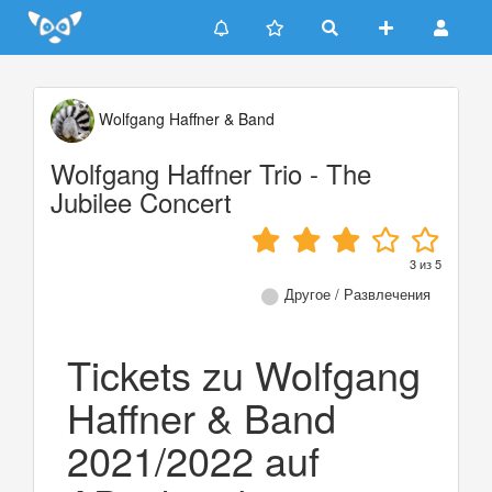
Update cookies preferences
Wolfgang Haffner & Band
Wolfgang Haffner Trio - The
Jubilee Concert
3
из
5
Другое / Развлечения
Tickets zu Wolfgang
Haffner & Band
2021/2022 auf