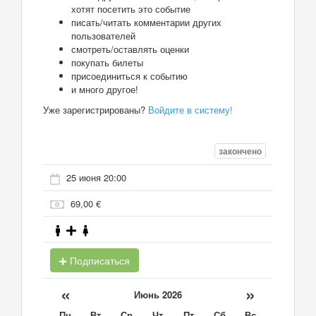
хотят посетить это событие
писать/читать комментарии других
пользователей
смотреть/оставлять оценки
покупать билеты
присоединиться к событию
и много другое!
Уже зарегистрированы?
Войдите в систему!
закончено
25 июня 20:00
69,00 €
Подписаться
«
»
Июнь 2026
Пн
Вт
Ср
Чт
Пт
Сб
Вс