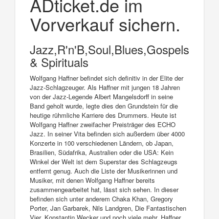
ADticket.de im
Vorverkauf sichern.
Jazz,R'n'B,Soul,Blues,Gospels
& Spirituals
Wolfgang Haffner befindet sich definitiv in der Elite der
Jazz-Schlagzeuger. Als Haffner mit jungen 18 Jahren
von der Jazz-Legende Albert Mangelsdorff in seine
Band geholt wurde, legte dies den Grundstein für die
heutige rühmliche Karriere des Drummers. Heute ist
Wolfgang Haffner zweifacher Preisträger des ECHO
Jazz. In seiner Vita befinden sich außerdem über 4000
Konzerte in 100 verschiedenen Ländern, ob Japan,
Brasilien, Südafrika, Australien oder die USA: Kein
Winkel der Welt ist dem Superstar des Schlagzeugs
entfernt genug. Auch die Liste der Musikerinnen und
Musiker, mit denen Wolfgang Haffner bereits
zusammengearbeitet hat, lässt sich sehen. In dieser
befinden sich unter anderem Chaka Khan, Gregory
Porter, Jan Garbarek, Nils Landgren, Die Fantastischen
Vier, Konstantin Wecker und noch viele mehr. Haffner