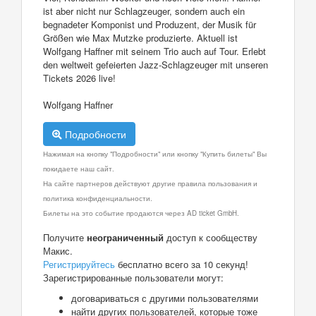
ist aber nicht nur Schlagzeuger, sondern auch ein
begnadeter Komponist und Produzent, der Musik für
Größen wie Max Mutzke produzierte. Aktuell ist
Wolfgang Haffner mit seinem Trio auch auf Tour. Erlebt
den weltweit gefeierten Jazz-Schlagzeuger mit unseren
Tickets 2026 live!
Wolfgang Haffner
Подробности
Нажимая на кнопку "Подробности" или кнопку "Купить билеты" Вы
покидаете наш сайт.
На сайте партнеров действуют другие правила пользования и
политика конфиденциальности.
Билеты на это событие продаются через AD ticket GmbH.
Получите
неограниченный
доступ к сообществу
Макис.
Регистрируйтесь
бесплатно всего за 10 секунд!
Зарегистрированные пользователи могут:
договариваться с другими пользователями
найти других пользователей, которые тоже