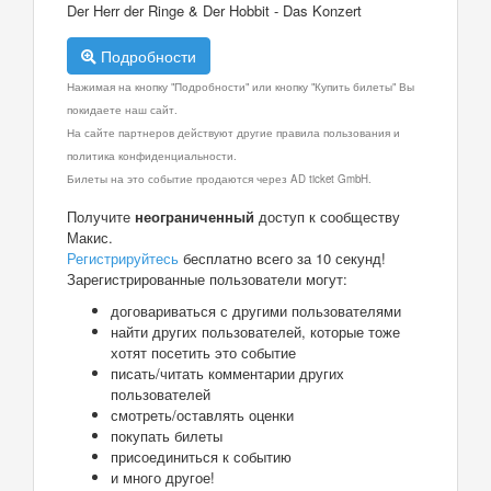
Der Herr der Ringe & Der Hobbit - Das Konzert
Подробности
Нажимая на кнопку "Подробности" или кнопку "Купить билеты" Вы
покидаете наш сайт.
На сайте партнеров действуют другие правила пользования и
политика конфиденциальности.
Билеты на это событие продаются через AD ticket GmbH.
Получите
неограниченный
доступ к сообществу
Макис.
Регистрируйтесь
бесплатно всего за 10 секунд!
Зарегистрированные пользователи могут:
договариваться с другими пользователями
найти других пользователей, которые тоже
хотят посетить это событие
писать/читать комментарии других
пользователей
смотреть/оставлять оценки
покупать билеты
присоединиться к событию
и много другое!