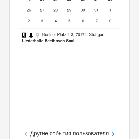
26
27
28
29
30
31
1
2
3
4
5
6
7
8
Berliner Platz 1-3, 70174, Stuttgart
Liederhalle Beethoven-Saal
Другие события пользователя