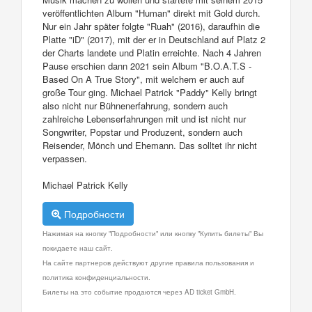
veröffentlichten Album "Human" direkt mit Gold durch.
Nur ein Jahr später folgte "Ruah" (2016), daraufhin die
Platte "iD" (2017), mit der er in Deutschland auf Platz 2
der Charts landete und Platin erreichte. Nach 4 Jahren
Pause erschien dann 2021 sein Album "B.O.A.T.S -
Based On A True Story", mit welchem er auch auf
große Tour ging. Michael Patrick "Paddy" Kelly bringt
also nicht nur Bühnenerfahrung, sondern auch
zahlreiche Lebenserfahrungen mit und ist nicht nur
Songwriter, Popstar und Produzent, sondern auch
Reisender, Mönch und Ehemann. Das solltet ihr nicht
verpassen.
Michael Patrick Kelly
Подробности
Нажимая на кнопку "Подробности" или кнопку "Купить билеты" Вы
покидаете наш сайт.
На сайте партнеров действуют другие правила пользования и
политика конфиденциальности.
Билеты на это событие продаются через AD ticket GmbH.