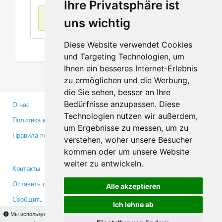
Ihre Privatsphäre ist
Нет данных
uns wichtig
Diese Website verwendet Cookies
und Targeting Technologien, um
Ihnen ein besseres Internet-Erlebnis
zu ermöglichen und die Werbung,
die Sie sehen, besser an Ihre
Bedürfnisse anzupassen. Diese
О нас
Партнерам
Technologien nutzen wir außerdem,
Политика конфиденциальности
Инвесторам
um Ergebnisse zu messen, um zu
Правила пользования
Пресса
verstehen, woher unsere Besucher
Медиа
kommen oder um unsere Website
weiter zu entwickeln.
Контакты
Facebook
Оставить отзыв
Twitter
Alle akzeptieren
Сообщить об ошибке
YouTube
Ich lehne ab
Google+
Мы используем cookies для того, чтобы Вы могли использовать весь функционал