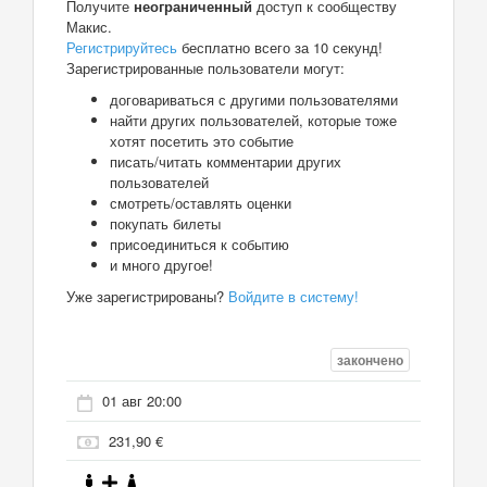
Получите
неограниченный
доступ к сообществу
Макис.
Регистрируйтесь
бесплатно всего за 10 секунд!
Зарегистрированные пользователи могут:
договариваться с другими пользователями
найти других пользователей, которые тоже
хотят посетить это событие
писать/читать комментарии других
пользователей
смотреть/оставлять оценки
покупать билеты
присоединиться к событию
и много другое!
Уже зарегистрированы?
Войдите в систему!
закончено
01 авг 20:00
231,90 €