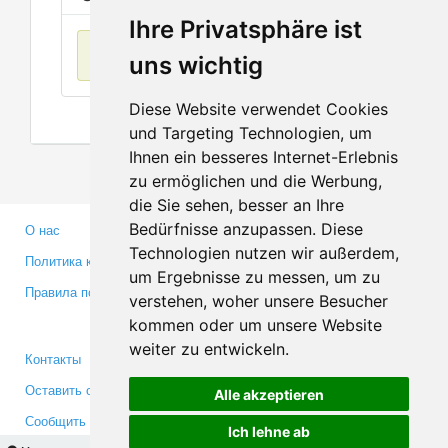
Ihre Privatsphäre ist
Нет данных
uns wichtig
Diese Website verwendet Cookies
und Targeting Technologien, um
Ihnen ein besseres Internet-Erlebnis
zu ermöglichen und die Werbung,
die Sie sehen, besser an Ihre
Bedürfnisse anzupassen. Diese
О нас
Партнерам
Technologien nutzen wir außerdem,
Политика конфиденциальности
Инвесторам
um Ergebnisse zu messen, um zu
Правила пользования
Пресса
verstehen, woher unsere Besucher
Медиа
kommen oder um unsere Website
weiter zu entwickeln.
Контакты
Facebook
Оставить отзыв
Twitter
Alle akzeptieren
Сообщить об ошибке
YouTube
Ich lehne ab