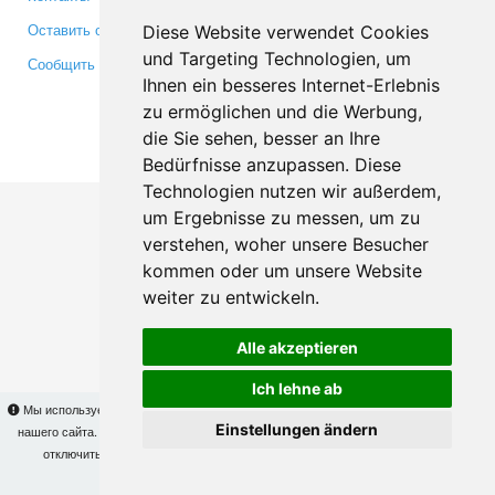
Оставить отзыв
Twitter
Diese Website verwendet Cookies
und Targeting Technologien, um
Сообщить об ошибке
YouTube
Ihnen ein besseres Internet-Erlebnis
Google+
zu ermöglichen und die Werbung,
die Sie sehen, besser an Ihre
Makis
© Copyright 2026
Bedürfnisse anzupassen. Diese
Technologien nutzen wir außerdem,
um Ergebnisse zu messen, um zu
verstehen, woher unsere Besucher
kommen oder um unsere Website
weiter zu entwickeln.
Alle akzeptieren
Ich lehne ab
Мы используем cookies для того, чтобы Вы могли использовать весь функционал
Einstellungen ändern
нашего сайта. На
этой странице
Вы сможете узнать подробности и, при желании,
отключить использование cookies. Продолжая пользоваться сайтом, Вы
подтверждаете свое согласие.
OK