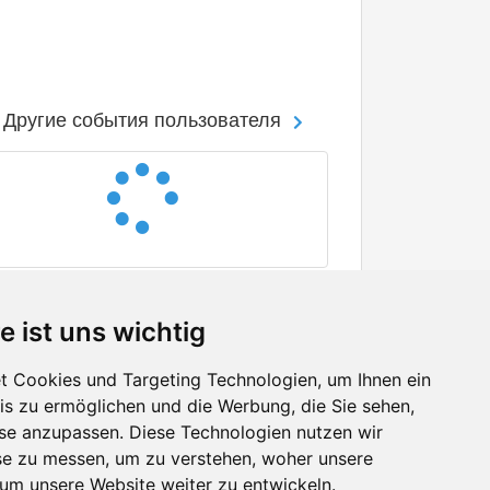
Другие события пользователя
e ist uns wichtig
 Cookies und Targeting Technologien, um Ihnen ein
nis zu ermöglichen und die Werbung, die Sie sehen,
Facebook
sse anzupassen. Diese Technologien nutzen wir
Twitter
e zu messen, um zu verstehen, woher unsere
YouTube
m unsere Website weiter zu entwickeln.