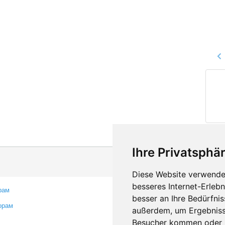
Ihre Privatsphär
Diese Website verwendet
besseres Internet-Erleb
рам
Контакты
besser an Ihre Bedürfni
орам
Оставить отзыв
außerdem, um Ergebniss
Сообщить об ошибке
Besucher kommen oder u