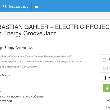
Показать все
BASTIAN GAHLER – ELECTRIC PROJEC
h Energy Groove Jazz
h Energy Groove Jazz
обности" или кнопку "Купить билеты" Вы покидаете наш сайт.
ствуют другие правила пользования и политика конфиденциальности.
родаются через AD ticket GmbH.
у Макис.
и
е хотят посетить это событие
ователей
П