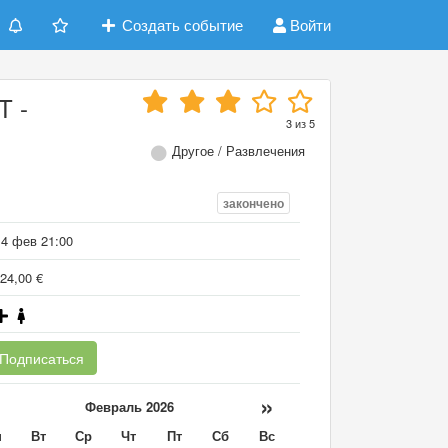
Создать событие
Войти
T -
3
из
5
Другое / Развлечения
закончено
14 фев 21:00
24,00 €
Подписаться
«
»
Февраль 2026
н
Вт
Ср
Чт
Пт
Сб
Вс