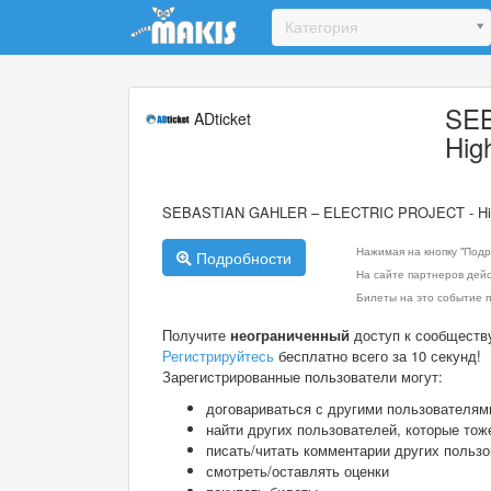
Update cookies preferences
Категория
SE
ADticket
Hig
SEBASTIAN GAHLER – ELECTRIC PROJECT - Hig
Нажимая на кнопку "Подр
Подробности
На сайте партнеров дей
Билеты на это событие п
Получите
неограниченный
доступ к сообществ
Регистрируйтесь
бесплатно всего за 10 секунд!
Зарегистрированные пользователи могут:
договариваться с другими пользователям
найти других пользователей, которые тож
писать/читать комментарии других польз
смотреть/оставлять оценки