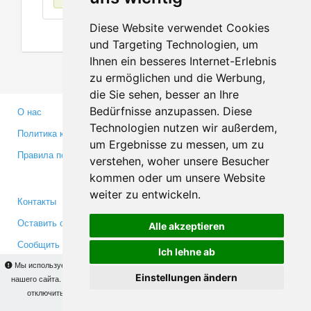
Diese Website verwendet Cookies
und Targeting Technologien, um
Ihnen ein besseres Internet-Erlebnis
zu ermöglichen und die Werbung,
die Sie sehen, besser an Ihre
Bedürfnisse anzupassen. Diese
О нас
Партнерам
Technologien nutzen wir außerdem,
Политика конфиденциальности
Инвесторам
um Ergebnisse zu messen, um zu
Правила пользования
Пресса
verstehen, woher unsere Besucher
Медиа
kommen oder um unsere Website
weiter zu entwickeln.
Контакты
Facebook
Оставить отзыв
Twitter
Alle akzeptieren
Сообщить об ошибке
YouTube
Ich lehne ab
Google+
Мы используем cookies для того, чтобы Вы могли использовать весь функционал
Einstellungen ändern
нашего сайта. На
этой странице
Вы сможете узнать подробности и, при желании,
отключить использование cookies. Продолжая пользоваться сайтом, Вы
Makis
© Copyright 2026
подтверждаете свое согласие.
OK