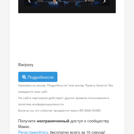
Banjoory
Подробности
Нажимая на кнопку "Подробности" или кнопку "Купить билеты" Вы
покидаете наш сайт.
На сайте партнеров действуют другие правила пользования и
политика конфиденциальности.
Билеты на это событие продаются через AD ticket GmbH.
Получите
неограниченный
доступ к сообществу
Макис.
Регистрируйтесь
бесплатно всего за 10 секунд!