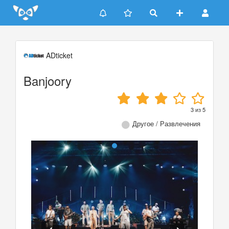
Update cookies preferences
ADticket
Banjoory
3
из
5
Другое / Развлечения