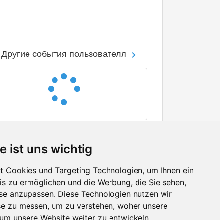
Другие события пользователя
e ist uns wichtig
 Cookies und Targeting Technologien, um Ihnen ein
nis zu ermöglichen und die Werbung, die Sie sehen,
Facebook
sse anzupassen. Diese Technologien nutzen wir
Twitter
e zu messen, um zu verstehen, woher unsere
YouTube
m unsere Website weiter zu entwickeln.