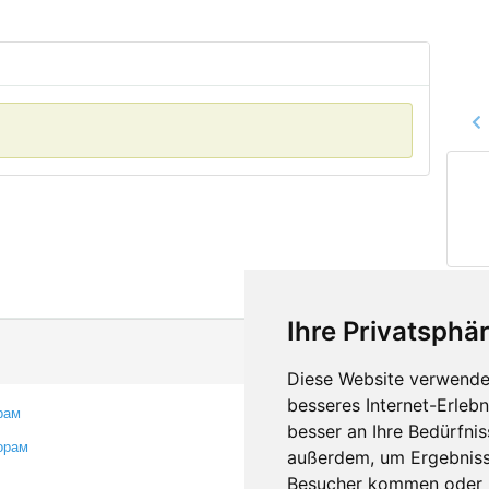
Ihre Privatsphär
Diese Website verwendet
besseres Internet-Erleb
рам
Контакты
besser an Ihre Bedürfni
орам
Оставить отзыв
außerdem, um Ergebniss
Сообщить об ошибке
Besucher kommen oder u