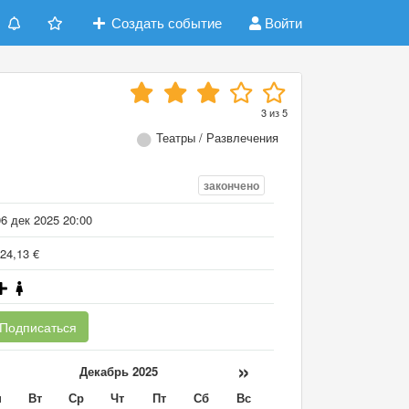
Создать событие
Войти
3
из
5
Театры / Развлечения
закончено
6 дек 2025 20:00
24,13 €
Подписаться
«
»
Декабрь 2025
н
Вт
Ср
Чт
Пт
Сб
Вс