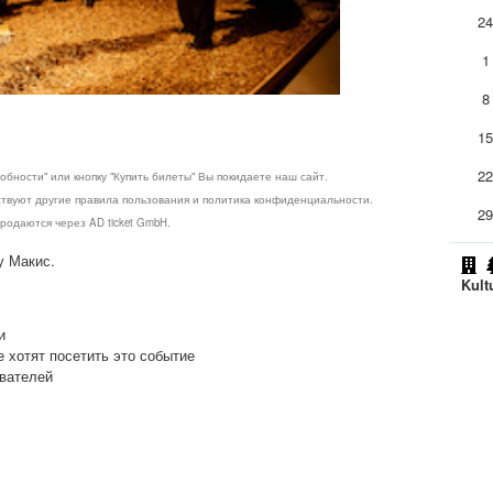
2
1
8
1
2
обности" или кнопку "Купить билеты" Вы покидаете наш сайт.
ствуют другие правила пользования и политика конфиденциальности.
2
родаются через AD ticket GmbH.
у Макис.
Kult
и
е хотят посетить это событие
ователей