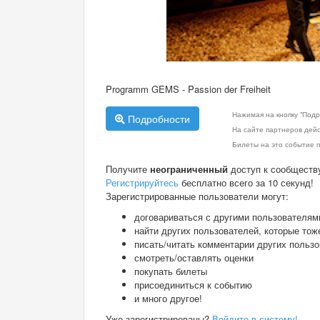
Programm GEMS - Passion der Freiheit
Нажимая на кнопку "Подр
Подробности
На сайте партнеров дей
Билеты на это событие п
Получите
неограниченный
доступ к сообществ
Регистрируйтесь
бесплатно всего за 10 секунд!
Зарегистрированные пользователи могут:
договариваться с другими пользователям
найти других пользователей, которые тож
писать/читать комментарии других польз
смотреть/оставлять оценки
покупать билеты
присоединиться к событию
и много другое!
Уже зарегистрированы?
Войдите в систему!