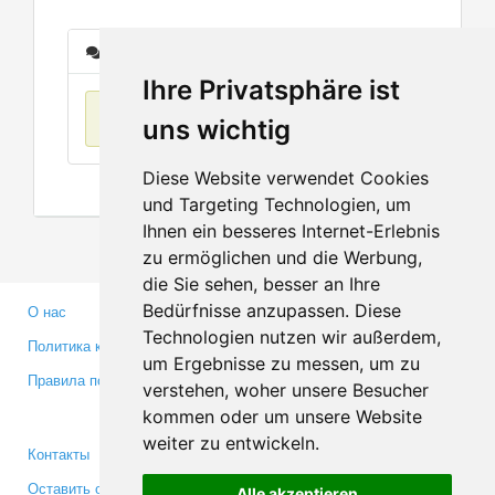
Сообщения
Ihre Privatsphäre ist
Нет данных
uns wichtig
Diese Website verwendet Cookies
und Targeting Technologien, um
Ihnen ein besseres Internet-Erlebnis
zu ermöglichen und die Werbung,
die Sie sehen, besser an Ihre
Bedürfnisse anzupassen. Diese
О нас
Партнерам
Technologien nutzen wir außerdem,
Политика конфиденциальности
Инвесторам
um Ergebnisse zu messen, um zu
Правила пользования
Пресса
verstehen, woher unsere Besucher
Медиа
kommen oder um unsere Website
weiter zu entwickeln.
Контакты
Facebook
Оставить отзыв
Twitter
Alle akzeptieren