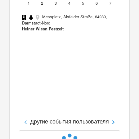
1
2
3
4
5
6
7
Messplatz, Alsfelder Straße, 64289,
Darmstadt-Nord
Heiner Wiesn Festzelt
Другие события пользователя