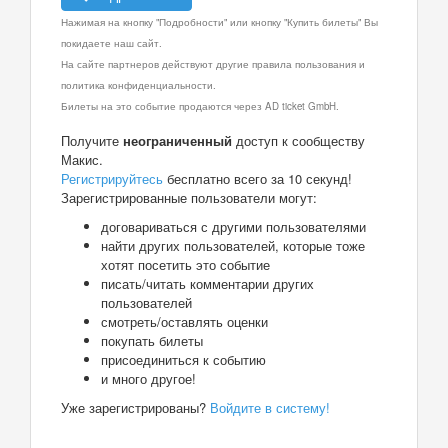
Нажимая на кнопку "Подробности" или кнопку "Купить билеты" Вы
покидаете наш сайт.
На сайте партнеров действуют другие правила пользования и
политика конфиденциальности.
Билеты на это событие продаются через AD ticket GmbH.
Получите
неограниченный
доступ к сообществу
Макис.
Регистрируйтесь
бесплатно всего за 10 секунд!
Зарегистрированные пользователи могут:
договариваться с другими пользователями
найти других пользователей, которые тоже
хотят посетить это событие
писать/читать комментарии других
пользователей
смотреть/оставлять оценки
покупать билеты
присоединиться к событию
и много другое!
Уже зарегистрированы?
Войдите в систему!