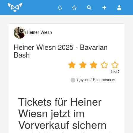
Update cookies preferences
Heiner Wiesn
Heiner Wiesn 2025 - Bavarian
Bash
3
из
5
Другое / Развлечения
Tickets für Heiner
Wiesn jetzt im
Vorverkauf sichern