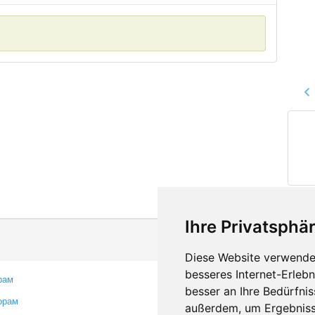
Ihre Privatsphär
Diese Website verwendet
besseres Internet-Erleb
рам
Контакты
besser an Ihre Bedürfni
орам
Оставить отзыв
außerdem, um Ergebniss