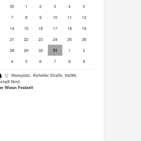
9
30
1
2
3
4
5
7
8
9
10
11
12
3
14
15
16
17
18
19
0
21
22
23
24
25
26
7
28
29
30
31
1
2
4
5
6
7
8
9
Messplatz, Alsfelder Straße, 64289,
stadt-Nord
er Wiesn Festzelt