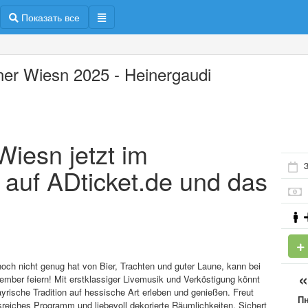
Показать все
ner Wiesn 2025 - Heinergaudi
Wiesn jetzt im
3
 auf ADticket.de und das
noch nicht genug hat von Bier, Trachten und guter Laune, kann bei
mber feiern! Mit erstklassiger Livemusik und Verköstigung könnt
rische Tradition auf hessische Art erleben und genießen. Freut
П
reiches Programm und liebevoll dekorierte Räumlichkeiten. Sichert