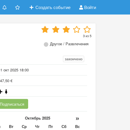
Создать событие
Войти
3
из
5
Другое / Развлечения
закончено
1 окт 2025 18:00
47,50 €
Подписаться
«
»
Октябрь 2025
н
Вт
Ср
Чт
Пт
Сб
Вс