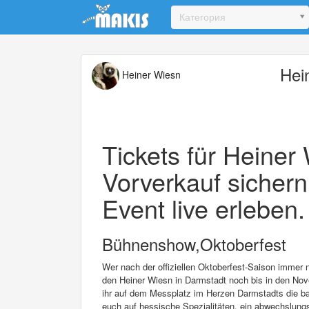
Update cookies preferences
Категория
Hei
Heiner Wiesn
Tickets für Heiner 
Vorverkauf sichern
Event live erleben.
Bühnenshow,Oktoberfest
Wer nach der offiziellen Oktoberfest-Saison immer 
den Heiner Wiesn in Darmstadt noch bis in den Nove
ihr auf dem Messplatz im Herzen Darmstadts die bay
euch auf hessische Spezialitäten, ein abwechslungs