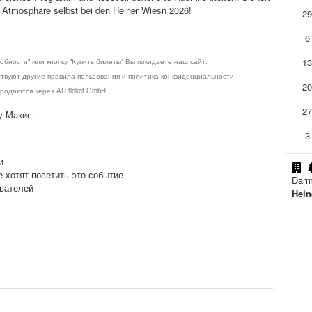
ge Atmosphäre selbst bei den Heiner Wiesn 2026!
2
6
1
обности" или кнопку "Купить билеты" Вы покидаете наш сайт.
ствуют другие правила пользования и политика конфиденциальности.
2
родаются через AD ticket GmbH.
2
у Макис.
3
и
е хотят посетить это событие
Darm
ователей
Hein