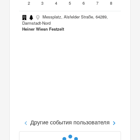
2
3
4
5
6
7
8
Messplatz, Alsfelder Straße, 64289,
Darmstadt-Nord
Heiner Wiesn Festzelt
Другие события пользователя