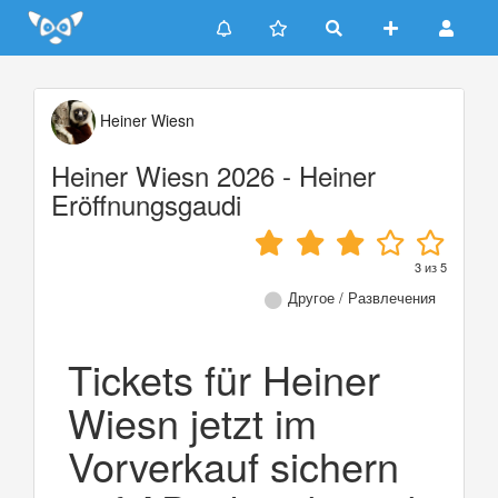
Update cookies preferences
Heiner Wiesn
Heiner Wiesn 2026 - Heiner
Eröffnungsgaudi
3
из
5
Другое / Развлечения
Tickets für Heiner
Wiesn jetzt im
Vorverkauf sichern