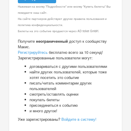
Нажимая на кнопку "Подробности" или кнопку "Купить билеты" Вы
покидаете наш сайт.
На сайте партнеров действуют другие правила пользования и
политика конфиденциальности.
Билеты на это событие продаются через AD ticket GmbH.
Получите
неограниченный
доступ к сообществу
Макис.
Регистрируйтесь
бесплатно всего за 10 секунд!
Зарегистрированные пользователи могут:
договариваться с другими пользователями
найти других пользователей, которые тоже
хотят посетить это событие
писать/читать комментарии других
пользователей
смотреть/оставлять оценки
покупать билеты
присоединиться к событию
и много другое!
Уже зарегистрированы?
Войдите в систему!