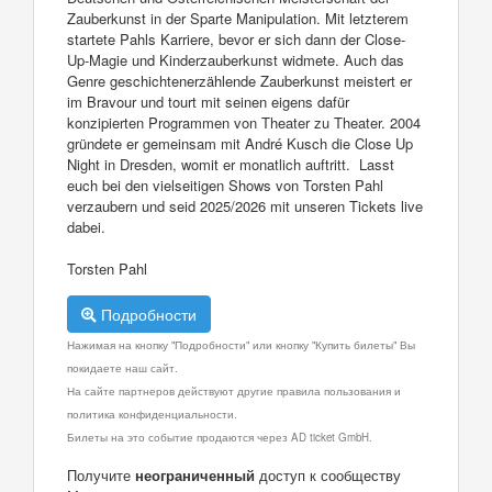
Zauberkunst in der Sparte Manipulation. Mit letzterem
startete Pahls Karriere, bevor er sich dann der Close-
Up-Magie und Kinderzauberkunst widmete. Auch das
Genre geschichtenerzählende Zauberkunst meistert er
im Bravour und tourt mit seinen eigens dafür
konzipierten Programmen von Theater zu Theater. 2004
gründete er gemeinsam mit André Kusch die Close Up
Night in Dresden, womit er monatlich auftritt. Lasst
euch bei den vielseitigen Shows von Torsten Pahl
verzaubern und seid 2025/2026 mit unseren Tickets live
dabei.
Torsten Pahl
Подробности
Нажимая на кнопку "Подробности" или кнопку "Купить билеты" Вы
покидаете наш сайт.
На сайте партнеров действуют другие правила пользования и
политика конфиденциальности.
Билеты на это событие продаются через AD ticket GmbH.
Получите
неограниченный
доступ к сообществу