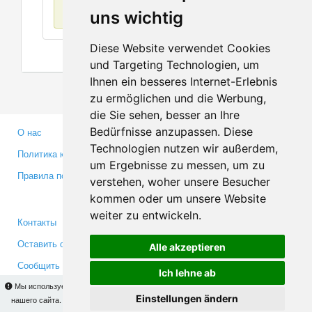
Нет данных
uns wichtig
Diese Website verwendet Cookies
und Targeting Technologien, um
Ihnen ein besseres Internet-Erlebnis
zu ermöglichen und die Werbung,
die Sie sehen, besser an Ihre
Bedürfnisse anzupassen. Diese
О нас
Партнерам
Technologien nutzen wir außerdem,
Политика конфиденциальности
Инвесторам
um Ergebnisse zu messen, um zu
Правила пользования
Пресса
verstehen, woher unsere Besucher
Медиа
kommen oder um unsere Website
weiter zu entwickeln.
Контакты
Facebook
Оставить отзыв
Twitter
Alle akzeptieren
Сообщить об ошибке
YouTube
Ich lehne ab
Мы используем cookies для того, чтобы Вы могли использовать весь функционал
Google+
Einstellungen ändern
нашего сайта. На
этой странице
Вы сможете узнать подробности и, при желании,