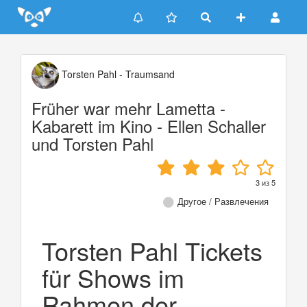
Update cookies preferences
Torsten Pahl - Traumsand
Früher war mehr Lametta -
Kabarett im Kino - Ellen Schaller
und Torsten Pahl
3
из
5
Другое / Развлечения
Torsten Pahl Tickets
für Shows im
Rahmen der