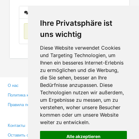
Сообщения
Ihre Privatsphäre ist
Нет данных
uns wichtig
Diese Website verwendet Cookies
und Targeting Technologien, um
Ihnen ein besseres Internet-Erlebnis
zu ermöglichen und die Werbung,
die Sie sehen, besser an Ihre
Bedürfnisse anzupassen. Diese
О нас
Партнерам
Technologien nutzen wir außerdem,
Политика конфиденциальности
Инвесторам
um Ergebnisse zu messen, um zu
Правила пользования
Пресса
verstehen, woher unsere Besucher
Медиа
kommen oder um unsere Website
weiter zu entwickeln.
Контакты
Facebook
Оставить отзыв
Twitter
Alle akzeptieren