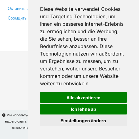
Оставить отзыв
Twitter
Diese Website verwendet Cookies
und Targeting Technologien, um
Сообщить об ошибке
YouTube
Ihnen ein besseres Internet-Erlebnis
Google+
zu ermöglichen und die Werbung,
die Sie sehen, besser an Ihre
Makis
© Copyright 2026
Bedürfnisse anzupassen. Diese
Technologien nutzen wir außerdem,
um Ergebnisse zu messen, um zu
verstehen, woher unsere Besucher
kommen oder um unsere Website
weiter zu entwickeln.
Alle akzeptieren
Ich lehne ab
Мы используем cookies для того, чтобы Вы могли использовать весь функционал
Einstellungen ändern
нашего сайта. На
этой странице
Вы сможете узнать подробности и, при желании,
отключить использование cookies. Продолжая пользоваться сайтом, Вы
подтверждаете свое согласие.
OK