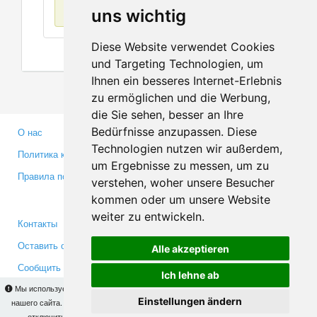
Нет данных
uns wichtig
Diese Website verwendet Cookies
und Targeting Technologien, um
Ihnen ein besseres Internet-Erlebnis
zu ermöglichen und die Werbung,
die Sie sehen, besser an Ihre
Bedürfnisse anzupassen. Diese
О нас
Партнерам
Technologien nutzen wir außerdem,
Политика конфиденциальности
Инвесторам
um Ergebnisse zu messen, um zu
Правила пользования
Пресса
verstehen, woher unsere Besucher
Медиа
kommen oder um unsere Website
weiter zu entwickeln.
Контакты
Facebook
Оставить отзыв
Twitter
Alle akzeptieren
Сообщить об ошибке
YouTube
Ich lehne ab
Google+
Мы используем cookies для того, чтобы Вы могли использовать весь функционал
Einstellungen ändern
нашего сайта. На
этой странице
Вы сможете узнать подробности и, при желании,
отключить использование cookies. Продолжая пользоваться сайтом, Вы