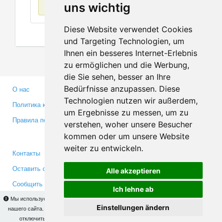
Нет данных
uns wichtig
Diese Website verwendet Cookies
und Targeting Technologien, um
Ihnen ein besseres Internet-Erlebnis
zu ermöglichen und die Werbung,
die Sie sehen, besser an Ihre
Bedürfnisse anzupassen. Diese
О нас
Партнерам
Technologien nutzen wir außerdem,
Политика конфиденциальности
Инвесторам
um Ergebnisse zu messen, um zu
Правила пользования
Пресса
verstehen, woher unsere Besucher
Медиа
kommen oder um unsere Website
weiter zu entwickeln.
Контакты
Facebook
Оставить отзыв
Twitter
Alle akzeptieren
Сообщить об ошибке
YouTube
Ich lehne ab
Google+
Мы используем cookies для того, чтобы Вы могли использовать весь функционал
Einstellungen ändern
нашего сайта. На
этой странице
Вы сможете узнать подробности и, при желании,
отключить использование cookies. Продолжая пользоваться сайтом, Вы