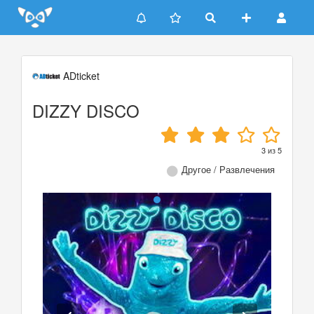
Update cookies preferences
ADticket
DIZZY DISCO
3
из
5
Другое / Развлечения