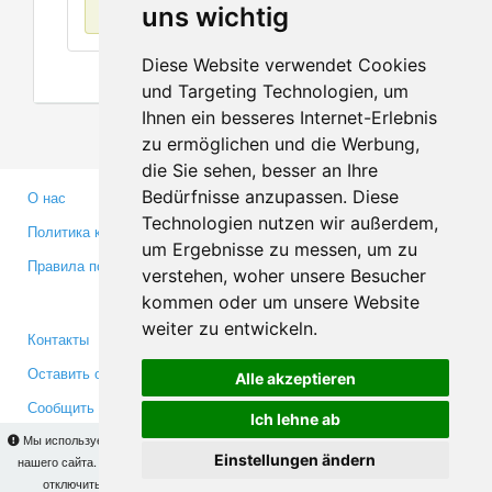
Нет данных
uns wichtig
Diese Website verwendet Cookies
und Targeting Technologien, um
Ihnen ein besseres Internet-Erlebnis
zu ermöglichen und die Werbung,
die Sie sehen, besser an Ihre
Bedürfnisse anzupassen. Diese
О нас
Партнерам
Technologien nutzen wir außerdem,
Политика конфиденциальности
Инвесторам
um Ergebnisse zu messen, um zu
Правила пользования
Пресса
verstehen, woher unsere Besucher
Медиа
kommen oder um unsere Website
weiter zu entwickeln.
Контакты
Facebook
Оставить отзыв
Twitter
Alle akzeptieren
Сообщить об ошибке
YouTube
Ich lehne ab
Google+
Мы используем cookies для того, чтобы Вы могли использовать весь функционал
Einstellungen ändern
нашего сайта. На
этой странице
Вы сможете узнать подробности и, при желании,
отключить использование cookies. Продолжая пользоваться сайтом, Вы