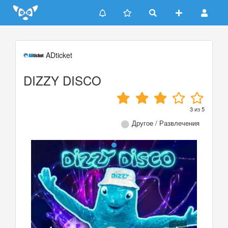
Update cookies preferences
ADticket
DIZZY DISCO
3
из
5
Другое / Развлечения