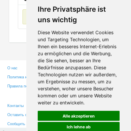
Ihre Privatsphäre ist
Нет данных
uns wichtig
Diese Website verwendet Cookies
und Targeting Technologien, um
Ihnen ein besseres Internet-Erlebnis
zu ermöglichen und die Werbung,
die Sie sehen, besser an Ihre
Bedürfnisse anzupassen. Diese
О нас
Партнерам
Technologien nutzen wir außerdem,
Политика конфиденциальности
Инвесторам
um Ergebnisse zu messen, um zu
Правила пользования
Пресса
verstehen, woher unsere Besucher
Медиа
kommen oder um unsere Website
weiter zu entwickeln.
Контакты
Facebook
Оставить отзыв
Twitter
Alle akzeptieren
Сообщить об ошибке
YouTube
Ich lehne ab