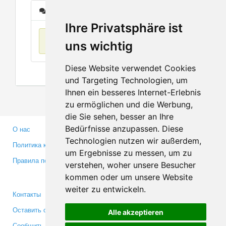
Сообщения
Ihre Privatsphäre ist
Нет данных
uns wichtig
Diese Website verwendet Cookies
und Targeting Technologien, um
Ihnen ein besseres Internet-Erlebnis
zu ermöglichen und die Werbung,
die Sie sehen, besser an Ihre
Bedürfnisse anzupassen. Diese
О нас
Партнерам
Technologien nutzen wir außerdem,
Политика конфиденциальности
Инвесторам
um Ergebnisse zu messen, um zu
Правила пользования
Пресса
verstehen, woher unsere Besucher
Медиа
kommen oder um unsere Website
weiter zu entwickeln.
Контакты
Facebook
Оставить отзыв
Twitter
Alle akzeptieren
Сообщить об ошибке
YouTube