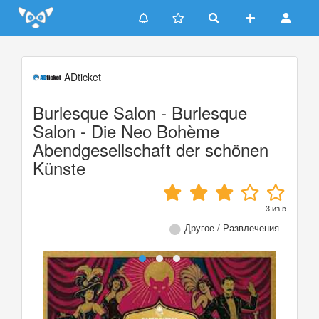
Update cookies preferences
ADticket
Burlesque Salon - Burlesque
Salon - Die Neo Bohème
Abendgesellschaft der schönen
Künste
3
из
5
Другое / Развлечения