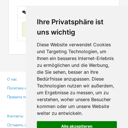
Сообщения
Ihre Privatsphäre ist
Нет данных
uns wichtig
Diese Website verwendet Cookies
und Targeting Technologien, um
Ihnen ein besseres Internet-Erlebnis
zu ermöglichen und die Werbung,
die Sie sehen, besser an Ihre
Bedürfnisse anzupassen. Diese
О нас
Партнерам
Technologien nutzen wir außerdem,
Политика конфиденциальности
Инвесторам
um Ergebnisse zu messen, um zu
Правила пользования
Пресса
verstehen, woher unsere Besucher
Медиа
kommen oder um unsere Website
weiter zu entwickeln.
Контакты
Facebook
Оставить отзыв
Twitter
Alle akzeptieren