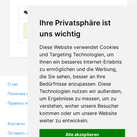
Сообщения
Ihre Privatsphäre ist
Нет данных
uns wichtig
Diese Website verwendet Cookies
und Targeting Technologien, um
Ihnen ein besseres Internet-Erlebnis
zu ermöglichen und die Werbung,
die Sie sehen, besser an Ihre
Bedürfnisse anzupassen. Diese
О нас
Партнерам
Technologien nutzen wir außerdem,
Политика конфиденциальности
Инвесторам
um Ergebnisse zu messen, um zu
Правила пользования
Пресса
verstehen, woher unsere Besucher
Медиа
kommen oder um unsere Website
weiter zu entwickeln.
Контакты
Facebook
Оставить отзыв
Twitter
Alle akzeptieren