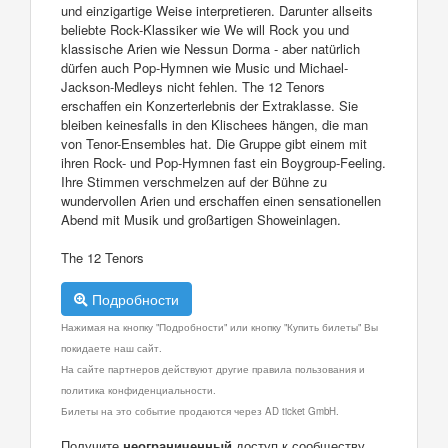
und einzigartige Weise interpretieren. Darunter allseits
beliebte Rock-Klassiker wie We will Rock you und
klassische Arien wie Nessun Dorma - aber natürlich
dürfen auch Pop-Hymnen wie Music und Michael-
Jackson-Medleys nicht fehlen. The 12 Tenors
erschaffen ein Konzerterlebnis der Extraklasse. Sie
bleiben keinesfalls in den Klischees hängen, die man
von Tenor-Ensembles hat. Die Gruppe gibt einem mit
ihren Rock- und Pop-Hymnen fast ein Boygroup-Feeling.
Ihre Stimmen verschmelzen auf der Bühne zu
wundervollen Arien und erschaffen einen sensationellen
Abend mit Musik und großartigen Showeinlagen.
The 12 Tenors
Подробности
Нажимая на кнопку "Подробности" или кнопку "Купить билеты" Вы
покидаете наш сайт.
На сайте партнеров действуют другие правила пользования и
политика конфиденциальности.
Билеты на это событие продаются через AD ticket GmbH.
Получите
неограниченный
доступ к сообществу