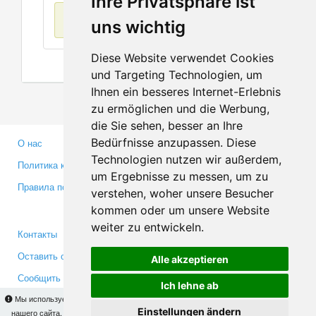
Ihre Privatsphäre ist
Нет данных
uns wichtig
Diese Website verwendet Cookies
und Targeting Technologien, um
Ihnen ein besseres Internet-Erlebnis
zu ermöglichen und die Werbung,
die Sie sehen, besser an Ihre
Bedürfnisse anzupassen. Diese
О нас
Партнерам
Technologien nutzen wir außerdem,
Политика конфиденциальности
Инвесторам
um Ergebnisse zu messen, um zu
Правила пользования
Пресса
verstehen, woher unsere Besucher
Медиа
kommen oder um unsere Website
weiter zu entwickeln.
Контакты
Facebook
Оставить отзыв
Twitter
Alle akzeptieren
Сообщить об ошибке
YouTube
Ich lehne ab
Google+
Мы используем cookies для того, чтобы Вы могли использовать весь функционал
Einstellungen ändern
нашего сайта. На
этой странице
Вы сможете узнать подробности и, при желании,