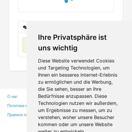
Сообщения
Ihre Privatsphäre ist
Нет данных
uns wichtig
Diese Website verwendet Cookies
und Targeting Technologien, um
Ihnen ein besseres Internet-Erlebnis
zu ermöglichen und die Werbung,
die Sie sehen, besser an Ihre
Bedürfnisse anzupassen. Diese
О нас
Партнерам
Technologien nutzen wir außerdem,
Политика конфиденциальности
Инвесторам
um Ergebnisse zu messen, um zu
Правила пользования
Пресса
verstehen, woher unsere Besucher
Медиа
kommen oder um unsere Website
weiter zu entwickeln.