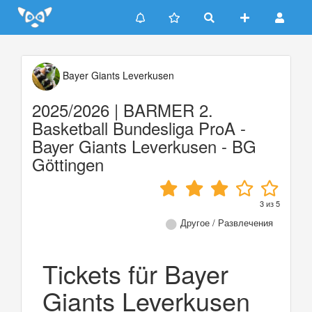
Update cookies preferences
Bayer Giants Leverkusen
2025/2026 | BARMER 2.
Basketball Bundesliga ProA -
Bayer Giants Leverkusen - BG
Göttingen
3
из
5
Другое / Развлечения
Tickets für Bayer
Giants Leverkusen