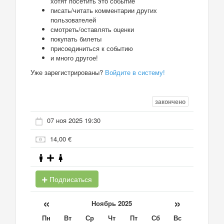
хотят посетить это событие
писать/читать комментарии других
пользователей
смотреть/оставлять оценки
покупать билеты
присоединиться к событию
и много другое!
Уже зарегистрированы?
Войдите в систему!
закончено
07 ноя 2025 19:30
14,00 €
Подписаться
«
»
Ноябрь 2025
Пн
Вт
Ср
Чт
Пт
Сб
Вс