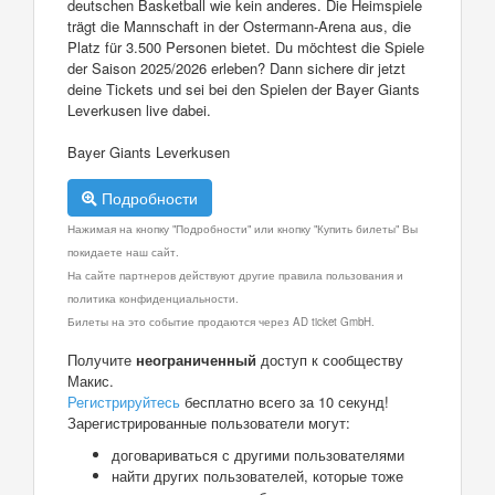
deutschen Basketball wie kein anderes. Die Heimspiele
trägt die Mannschaft in der Ostermann-Arena aus, die
Platz für 3.500 Personen bietet. Du möchtest die Spiele
der Saison 2025/2026 erleben? Dann sichere dir jetzt
deine Tickets und sei bei den Spielen der Bayer Giants
Leverkusen live dabei.
Bayer Giants Leverkusen
Подробности
Нажимая на кнопку "Подробности" или кнопку "Купить билеты" Вы
покидаете наш сайт.
На сайте партнеров действуют другие правила пользования и
политика конфиденциальности.
Билеты на это событие продаются через AD ticket GmbH.
Получите
неограниченный
доступ к сообществу
Макис.
Регистрируйтесь
бесплатно всего за 10 секунд!
Зарегистрированные пользователи могут:
договариваться с другими пользователями
найти других пользователей, которые тоже