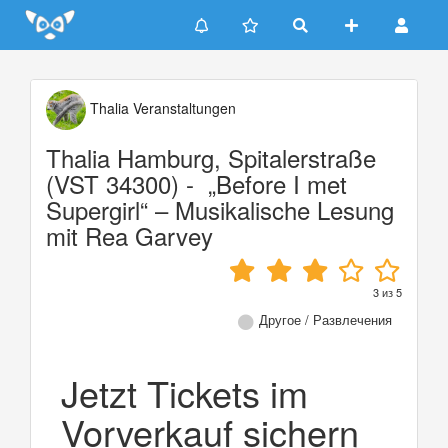
Update cookies preferences
Thalia Veranstaltungen
Thalia Hamburg, Spitalerstraße
(VST 34300) - „Before I met
Supergirl“ – Musikalische Lesung
mit Rea Garvey
3
из
5
Другое / Развлечения
Jetzt Tickets im
Vorverkauf sichern