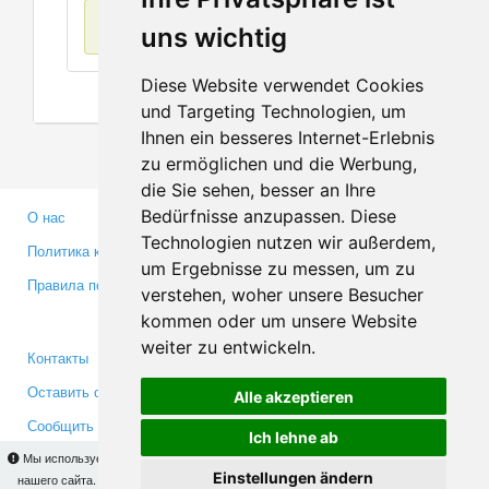
Нет данных
uns wichtig
Diese Website verwendet Cookies
und Targeting Technologien, um
Ihnen ein besseres Internet-Erlebnis
zu ermöglichen und die Werbung,
die Sie sehen, besser an Ihre
Bedürfnisse anzupassen. Diese
О нас
Партнерам
Technologien nutzen wir außerdem,
Политика конфиденциальности
Инвесторам
um Ergebnisse zu messen, um zu
Правила пользования
Пресса
verstehen, woher unsere Besucher
Медиа
kommen oder um unsere Website
weiter zu entwickeln.
Контакты
Facebook
Оставить отзыв
Twitter
Alle akzeptieren
Сообщить об ошибке
YouTube
Ich lehne ab
Google+
Мы используем cookies для того, чтобы Вы могли использовать весь функционал
Einstellungen ändern
нашего сайта. На
этой странице
Вы сможете узнать подробности и, при желании,