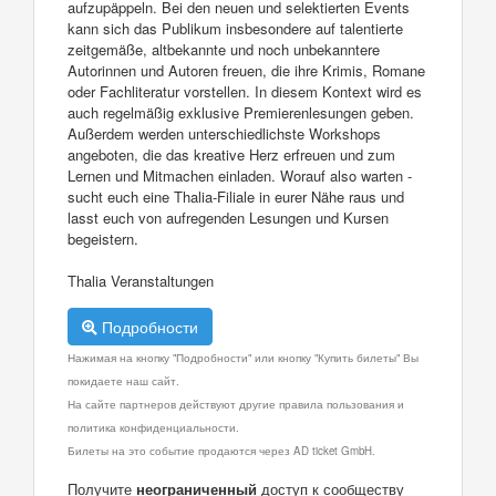
aufzupäppeln. Bei den neuen und selektierten Events
kann sich das Publikum insbesondere auf talentierte
zeitgemäße, altbekannte und noch unbekanntere
Autorinnen und Autoren freuen, die ihre Krimis, Romane
oder Fachliteratur vorstellen. In diesem Kontext wird es
auch regelmäßig exklusive Premierenlesungen geben.
Außerdem werden unterschiedlichste Workshops
angeboten, die das kreative Herz erfreuen und zum
Lernen und Mitmachen einladen. Worauf also warten -
sucht euch eine Thalia-Filiale in eurer Nähe raus und
lasst euch von aufregenden Lesungen und Kursen
begeistern.
Thalia Veranstaltungen
Подробности
Нажимая на кнопку "Подробности" или кнопку "Купить билеты" Вы
покидаете наш сайт.
На сайте партнеров действуют другие правила пользования и
политика конфиденциальности.
Билеты на это событие продаются через AD ticket GmbH.
Получите
неограниченный
доступ к сообществу