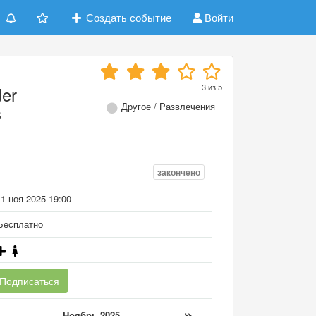
Создать событие
Войти
3
из
5
der
Другое / Развлечения
s
закончено
1 ноя 2025 19:00
есплатно
Подписаться
«
»
Ноябрь 2025