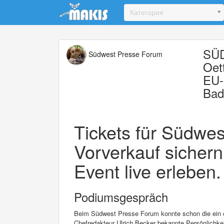
Update cookies preferences
Категория
SÜD
Südwest Presse Forum
Oet
EU-
Bad
Tickets für Südwes
Vorverkauf sichern
Event live erleben.
Podiumsgespräch
Beim Südwest Presse Forum konnte schon die ein 
Chefredakteur Ulrich Becker bekannte Persönlichkei