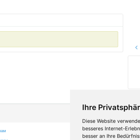
Ihre Privatsphär
Diese Website verwendet
besseres Internet-Erleb
рам
Контакты
besser an Ihre Bedürfni