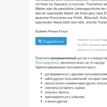
mit ihnen ins Gespräch zu kommen. Thematisch wird
Wahlen oder die persönliche Lebensgeschichte der Gäs
also ein spannender Abend, der Ihnen ganz neue Ein
deutscher Prominenter aus Politik, Wirtschaft, Kult
spannenden Abend 2025 noch fehlt, sind die Tickets 
Südwest Presse Forum
Нажимая на кнопку "Подр
Подробности
На сайте партнеров дей
Билеты на это событие п
Получите
неограниченный
доступ к сообществ
Регистрируйтесь
бесплатно всего за 10 секунд!
Зарегистрированные пользователи могут:
договариваться с другими пользователям
найти других пользователей, которые тож
писать/читать комментарии других польз
смотреть/оставлять оценки
покупать билеты
присоединиться к событию
и много другое!