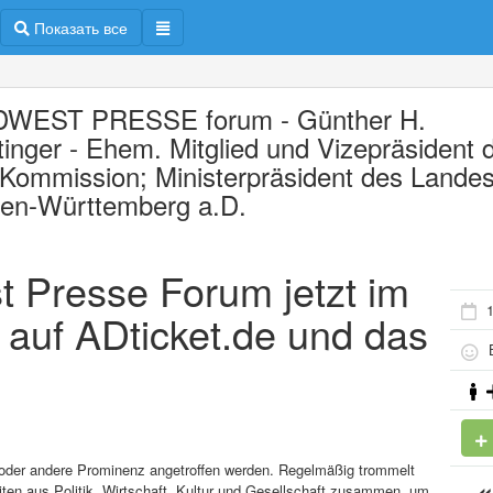
Показать все
WEST PRESSE forum - Günther H.
tinger - Ehem. Mitglied und Vizepräsident 
Kommission; Ministerpräsident des Lande
en-Württemberg a.D.
t Presse Forum jetzt im
1
 auf ADticket.de und das
Б
oder andere Prominenz angetroffen werden. Regelmäßig trommelt
ten aus Politik, Wirtschaft, Kultur und Gesellschaft zusammen, um