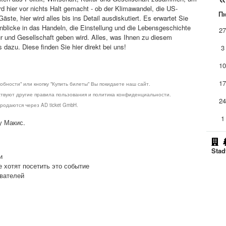
 hier vor nichts Halt gemacht - ob der Klimawandel, die US-
П
te, hier wird alles bis ins Detail ausdiskutiert. Es erwartet Sie
blicke in das Handeln, die Einstellung und die Lebensgeschichte
2
ur und Gesellschaft geben wird. Alles, was Ihnen zu diesem
dazu. Diese finden Sie hier direkt bei uns!
3
1
1
обности" или кнопку "Купить билеты" Вы покидаете наш сайт.
ствуют другие правила пользования и политика конфиденциальности.
2
родаются через AD ticket GmbH.
1
у Макис.
Stad
и
е хотят посетить это событие
ователей