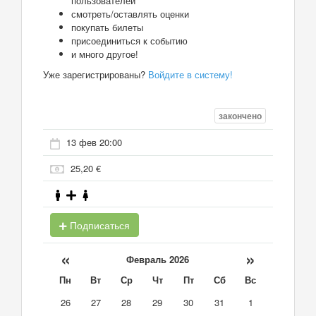
пользователей
смотреть/оставлять оценки
покупать билеты
присоединиться к событию
и много другое!
Уже зарегистрированы?
Войдите в систему!
закончено
13 фев 20:00
25,20 €
Подписаться
«
»
Февраль 2026
Пн
Вт
Ср
Чт
Пт
Сб
Вс
26
27
28
29
30
31
1