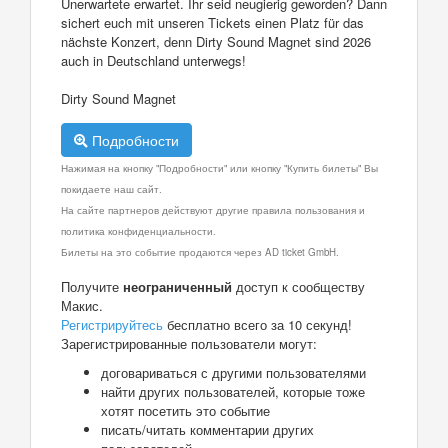
Unerwartete erwartet. Ihr seid neugierig geworden? Dann
sichert euch mit unseren Tickets einen Platz für das
nächste Konzert, denn Dirty Sound Magnet sind 2026
auch in Deutschland unterwegs!
Dirty Sound Magnet
Подробности
Нажимая на кнопку "Подробности" или кнопку "Купить билеты" Вы
покидаете наш сайт.
На сайте партнеров действуют другие правила пользования и
политика конфиденциальности.
Билеты на это событие продаются через AD ticket GmbH.
Получите
неограниченный
доступ к сообществу
Макис.
Регистрируйтесь
бесплатно всего за 10 секунд!
Зарегистрированные пользователи могут:
договариваться с другими пользователями
найти других пользователей, которые тоже
хотят посетить это событие
писать/читать комментарии других