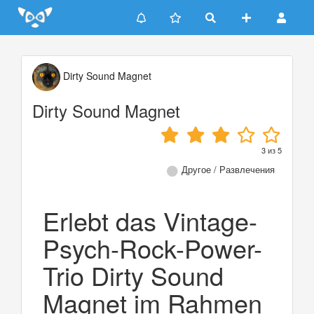
Update cookies preferences
Dirty Sound Magnet
Dirty Sound Magnet
3
из
5
Другое / Развлечения
Erlebt das Vintage-
Psych-Rock-Power-
Trio Dirty Sound
Magnet im Rahmen