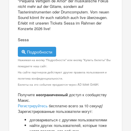
"Pequena Vertigem de Amor“ der musikalische Fokus
nicht mehr auf der Gitarre, sondern auf
Tasteninstrumenten oder Drumcomputern. Vom neuen
Sound könnt ihr euch natürlich auch live überzeugen.
Erlebt mit unseren Tickets Sessa im Rahmen der
Konzerte 2026 live!
Sessa
Подробности
Нажимая на кнопку "Подробности" или кнопку "Купить билеты" Вы
покидаете наш сайт.
На сайте партнеров действуют другие правила пользования и
политика конфиденциальности.
Билеты на это событие продаются через AD ticket GmbH.
Получите
неограниченный
доступ к сообществу
Макис.
Регистрируйтесь
бесплатно всего за 10 секунд!
Зарегистрированные пользователи могут:
договариваться с другими пользователями
найти других пользователей, которые тоже
хотят посетить это событие