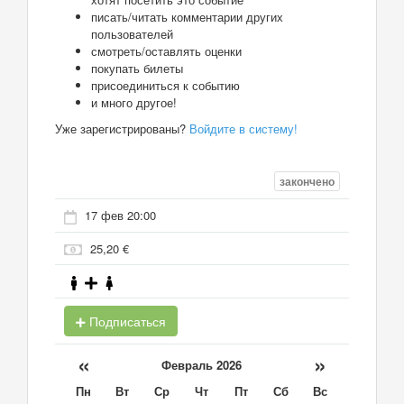
писать/читать комментарии других
пользователей
смотреть/оставлять оценки
покупать билеты
присоединиться к событию
и много другое!
Уже зарегистрированы?
Войдите в систему!
закончено
17 фев 20:00
25,20 €
Подписаться
«
»
Февраль 2026
Пн
Вт
Ср
Чт
Пт
Сб
Вс