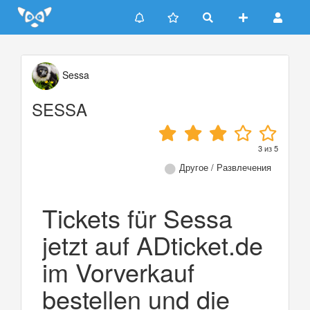
Update cookies preferences
Sessa
SESSA
3
из
5
Другое / Развлечения
Tickets für Sessa
jetzt auf ADticket.de
im Vorverkauf
bestellen und die