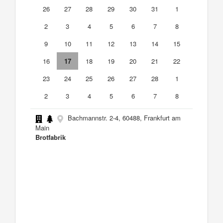
26
27
28
29
30
31
1
2
3
4
5
6
7
8
9
10
11
12
13
14
15
16
17
18
19
20
21
22
23
24
25
26
27
28
1
2
3
4
5
6
7
8
Bachmannstr. 2-4, 60488, Frankfurt am
Main
Brotfabrik