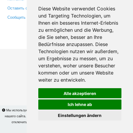
Оставить отзыв
Twitter
Diese Website verwendet Cookies
und Targeting Technologien, um
Сообщить об ошибке
YouTube
Ihnen ein besseres Internet-Erlebnis
Google+
zu ermöglichen und die Werbung,
die Sie sehen, besser an Ihre
Makis
© Copyright 2026
Bedürfnisse anzupassen. Diese
Technologien nutzen wir außerdem,
um Ergebnisse zu messen, um zu
verstehen, woher unsere Besucher
kommen oder um unsere Website
weiter zu entwickeln.
Alle akzeptieren
Ich lehne ab
Мы используем cookies для того, чтобы Вы могли использовать весь функционал
Einstellungen ändern
нашего сайта. На
этой странице
Вы сможете узнать подробности и, при желании,
отключить использование cookies. Продолжая пользоваться сайтом, Вы
подтверждаете свое согласие.
OK