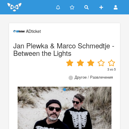
Update cookies preferences
ADticket
Jan Plewka & Marco Schmedtje -
Between the Lights
3
из
5
Другое / Развлечения