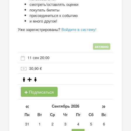
смотреть/оставлять оценки
покупать билеты
присоединиться к событию
и много другое!
Уже зарегистрированы?
Войдите в систему!
активно
11 сен 20:00
30,90 €
Подписаться
«
»
Сентябрь 2026
Пн
Вт
Ср
Чт
Пт
Сб
Вс
31
1
2
3
4
5
6