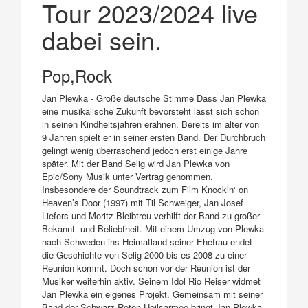
Tour 2023/2024 live
dabei sein.
Pop,Rock
Jan Plewka - Große deutsche Stimme Dass Jan Plewka
eine musikalische Zukunft bevorsteht lässt sich schon
in seinen Kindheitsjahren erahnen. Bereits im alter von
9 Jahren spielt er in seiner ersten Band. Der Durchbruch
gelingt wenig überraschend jedoch erst einige Jahre
später. Mit der Band Selig wird Jan Plewka von
Epic/Sony Musik unter Vertrag genommen.
Insbesondere der Soundtrack zum Film Knockin‘ on
Heaven’s Door (1997) mit Til Schweiger, Jan Josef
Liefers und Moritz Bleibtreu verhilft der Band zu großer
Bekannt- und Beliebtheit. Mit einem Umzug von Plewka
nach Schweden ins Heimatland seiner Ehefrau endet
die Geschichte von Selig 2000 bis es 2008 zu einer
Reunion kommt. Doch schon vor der Reunion ist der
Musiker weiterhin aktiv. Seinem Idol Rio Reiser widmet
Jan Plewka ein eigenes Projekt. Gemeinsam mit seiner
Band der Schwarz Roten Heilsarmee bringt Jan Plewka