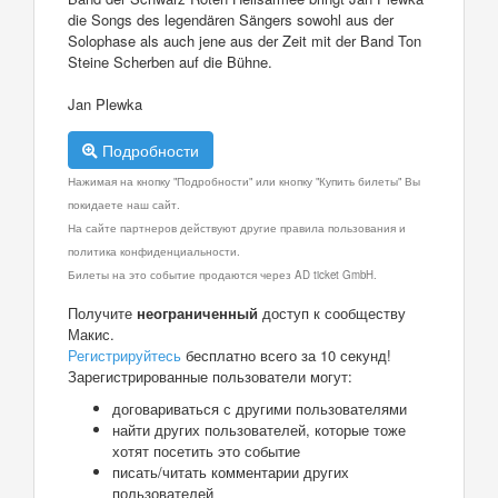
die Songs des legendären Sängers sowohl aus der
Solophase als auch jene aus der Zeit mit der Band Ton
Steine Scherben auf die Bühne.
Jan Plewka
Подробности
Нажимая на кнопку "Подробности" или кнопку "Купить билеты" Вы
покидаете наш сайт.
На сайте партнеров действуют другие правила пользования и
политика конфиденциальности.
Билеты на это событие продаются через AD ticket GmbH.
Получите
неограниченный
доступ к сообществу
Макис.
Регистрируйтесь
бесплатно всего за 10 секунд!
Зарегистрированные пользователи могут:
договариваться с другими пользователями
найти других пользователей, которые тоже
хотят посетить это событие
писать/читать комментарии других
пользователей