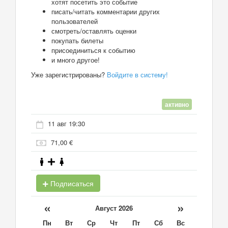
хотят посетить это событие
писать/читать комментарии других
пользователей
смотреть/оставлять оценки
покупать билеты
присоединиться к событию
и много другое!
Уже зарегистрированы?
Войдите в систему!
активно
11 авг 19:30
71,00 €
Подписаться
«
»
Август 2026
Пн
Вт
Ср
Чт
Пт
Сб
Вс