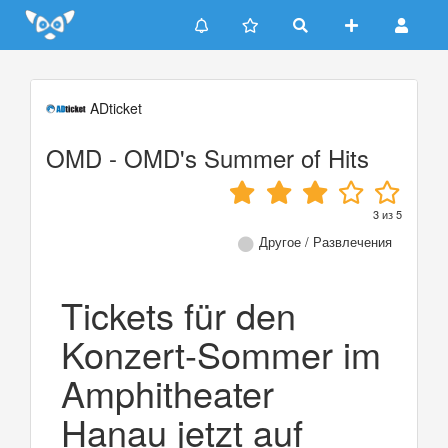
Update cookies preferences
ADticket
OMD - OMD's Summer of Hits
3
из
5
Другое / Развлечения
Tickets für den
Konzert-Sommer im
Amphitheater
Hanau jetzt auf