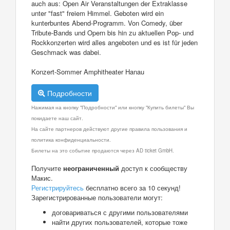
auch aus: Open Air Veranstaltungen der Extraklasse
unter "fast" freiem Himmel. Geboten wird ein
kunterbuntes Abend-Programm. Von Comedy, über
Tribute-Bands und Opern bis hin zu aktuellen Pop- und
Rockkonzerten wird alles angeboten und es ist für jeden
Geschmack was dabei.
Konzert-Sommer Amphitheater Hanau
Подробности
Нажимая на кнопку "Подробности" или кнопку "Купить билеты" Вы
покидаете наш сайт.
На сайте партнеров действуют другие правила пользования и
политика конфиденциальности.
Билеты на это событие продаются через AD ticket GmbH.
Получите
неограниченный
доступ к сообществу
Макис.
Регистрируйтесь
бесплатно всего за 10 секунд!
Зарегистрированные пользователи могут:
договариваться с другими пользователями
найти других пользователей, которые тоже