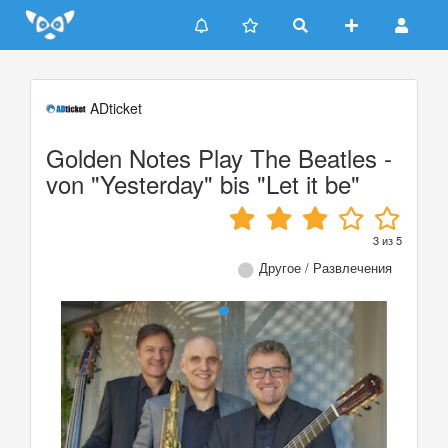
Update cookies preferences
ADticket
Golden Notes Play The Beatles -
von "Yesterday" bis "Let it be"
3
из
5
Другое / Развлечения