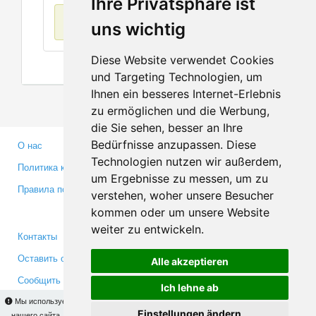
Ihre Privatsphäre ist
Нет данных
uns wichtig
Diese Website verwendet Cookies
und Targeting Technologien, um
Ihnen ein besseres Internet-Erlebnis
zu ermöglichen und die Werbung,
die Sie sehen, besser an Ihre
Bedürfnisse anzupassen. Diese
О нас
Партнерам
Technologien nutzen wir außerdem,
Политика конфиденциальности
Инвесторам
um Ergebnisse zu messen, um zu
Правила пользования
Пресса
verstehen, woher unsere Besucher
Медиа
kommen oder um unsere Website
weiter zu entwickeln.
Контакты
Facebook
Оставить отзыв
Twitter
Alle akzeptieren
Сообщить об ошибке
YouTube
Ich lehne ab
Google+
Мы используем cookies для того, чтобы Вы могли использовать весь функционал
Einstellungen ändern
нашего сайта. На
этой странице
Вы сможете узнать подробности и, при желании,