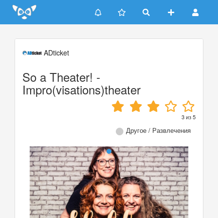
Update cookies preferences
ADticket
So a Theater! -
Impro(visations)theater
3
из
5
Другое / Развлечения