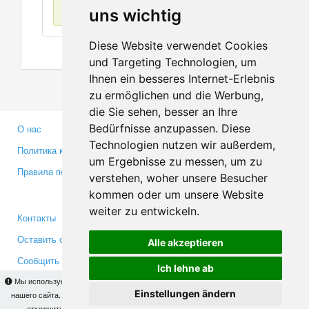
Нет данных
uns wichtig
Diese Website verwendet Cookies
und Targeting Technologien, um
Ihnen ein besseres Internet-Erlebnis
zu ermöglichen und die Werbung,
die Sie sehen, besser an Ihre
Bedürfnisse anzupassen. Diese
О нас
Партнерам
Technologien nutzen wir außerdem,
Политика конфиденциальности
Инвесторам
um Ergebnisse zu messen, um zu
Правила пользования
Пресса
verstehen, woher unsere Besucher
Медиа
kommen oder um unsere Website
weiter zu entwickeln.
Контакты
Facebook
Оставить отзыв
Twitter
Alle akzeptieren
Сообщить об ошибке
YouTube
Ich lehne ab
Google+
Мы используем cookies для того, чтобы Вы могли использовать весь функционал
Einstellungen ändern
нашего сайта. На
этой странице
Вы сможете узнать подробности и, при желании,
отключить использование cookies. Продолжая пользоваться сайтом, Вы