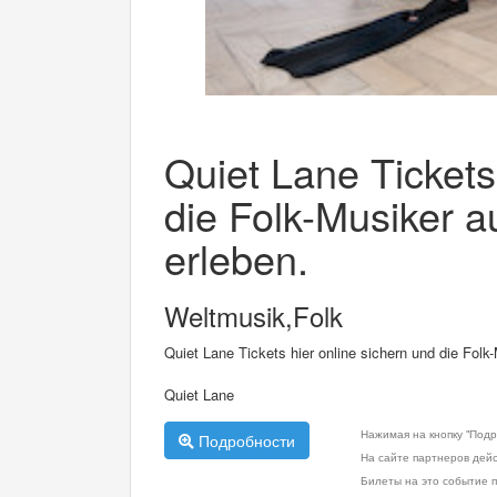
Quiet Lane Tickets
die Folk-Musiker a
erleben.
Weltmusik,Folk
Quiet Lane Tickets hier online sichern und die Folk-
Quiet Lane
Нажимая на кнопку "Подр
Подробности
На сайте партнеров дей
Билеты на это событие п