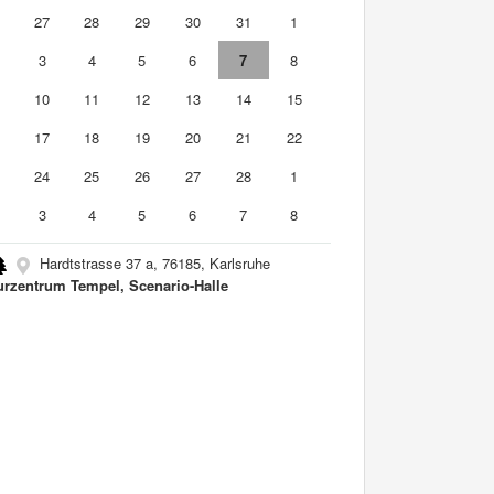
6
27
28
29
30
31
1
3
4
5
6
7
8
10
11
12
13
14
15
6
17
18
19
20
21
22
3
24
25
26
27
28
1
3
4
5
6
7
8
Hardtstrasse 37 a, 76185, Karlsruhe
urzentrum Tempel, Scenario-Halle