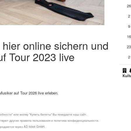
2
2
9
1
 hier online sichern und
2
uf Tour 2023 live
2
Kult
Musiker auf Tour 2026 live erleben.
обности" или кнопку "Купить билеты" Вы покидаете наш сайт.
ствуют другие правила пользования и политика конфиденциальности.
родаются через AD ticket GmbH.