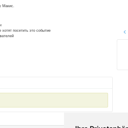
у Макис.
и
е хотят посетить это событие
ователей