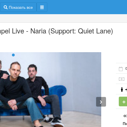
Показать все
pel Live - Naria (Support: Quiet Lane)
П