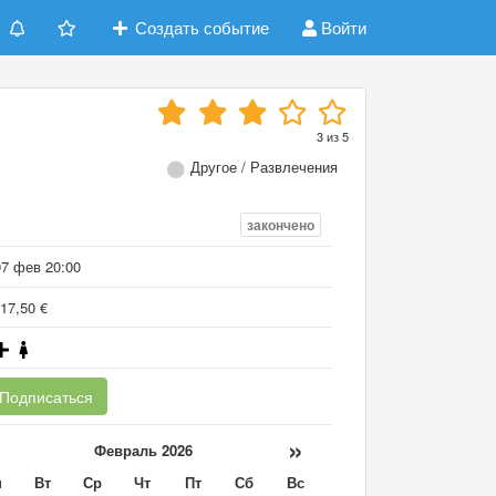
Создать событие
Войти
3
из
5
Другое / Развлечения
закончено
07 фев 20:00
17,50 €
Подписаться
«
»
Февраль 2026
н
Вт
Ср
Чт
Пт
Сб
Вс