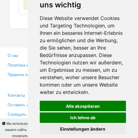
Нет данных
uns wichtig
Diese Website verwendet Cookies
und Targeting Technologien, um
Ihnen ein besseres Internet-Erlebnis
zu ermöglichen und die Werbung,
die Sie sehen, besser an Ihre
Bedürfnisse anzupassen. Diese
О нас
Партнерам
Technologien nutzen wir außerdem,
Политика конфиденциальности
Инвесторам
um Ergebnisse zu messen, um zu
Правила пользования
Пресса
verstehen, woher unsere Besucher
Медиа
kommen oder um unsere Website
weiter zu entwickeln.
Контакты
Facebook
Оставить отзыв
Twitter
Alle akzeptieren
Сообщить об ошибке
YouTube
Ich lehne ab
Google+
Мы используем cookies для того, чтобы Вы могли использовать весь функционал
Einstellungen ändern
нашего сайта. На
этой странице
Вы сможете узнать подробности и, при желании,
отключить использование cookies. Продолжая пользоваться сайтом, Вы