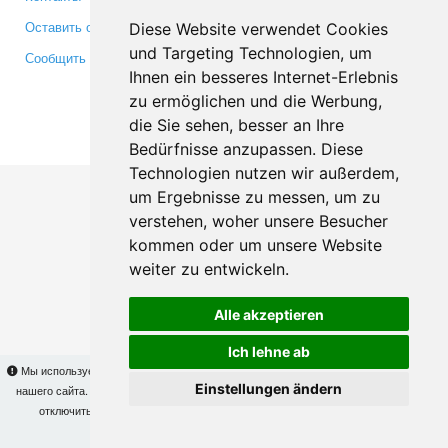
Оставить отзыв
Twitter
Diese Website verwendet Cookies
und Targeting Technologien, um
Сообщить об ошибке
YouTube
Ihnen ein besseres Internet-Erlebnis
Google+
zu ermöglichen und die Werbung,
die Sie sehen, besser an Ihre
Makis
© Copyright 2026
Bedürfnisse anzupassen. Diese
Technologien nutzen wir außerdem,
um Ergebnisse zu messen, um zu
verstehen, woher unsere Besucher
kommen oder um unsere Website
weiter zu entwickeln.
Alle akzeptieren
Ich lehne ab
Мы используем cookies для того, чтобы Вы могли использовать весь функционал
Einstellungen ändern
нашего сайта. На
этой странице
Вы сможете узнать подробности и, при желании,
отключить использование cookies. Продолжая пользоваться сайтом, Вы
подтверждаете свое согласие.
OK