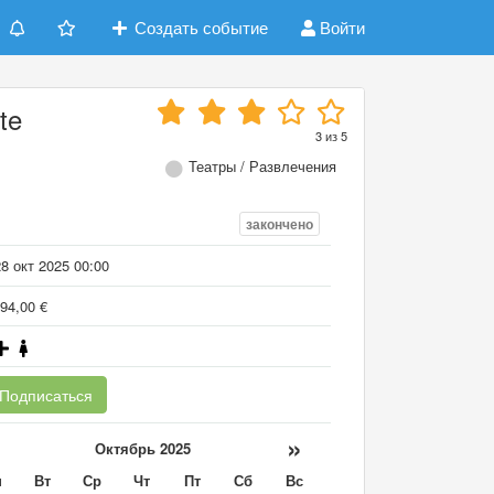
Создать событие
Войти
te
3
из
5
Театры / Развлечения
закончено
8 окт 2025 00:00
94,00 €
Подписаться
«
»
Октябрь 2025
н
Вт
Ср
Чт
Пт
Сб
Вс