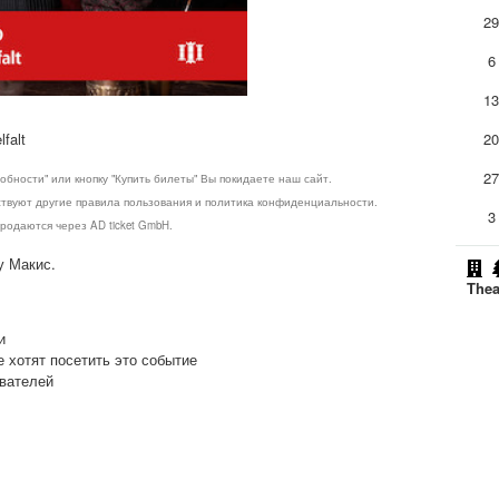
2
6
1
falt
2
2
обности" или кнопку "Купить билеты" Вы покидаете наш сайт.
ствуют другие правила пользования и политика конфиденциальности.
3
родаются через AD ticket GmbH.
у Макис.
Thea
и
е хотят посетить это событие
ователей