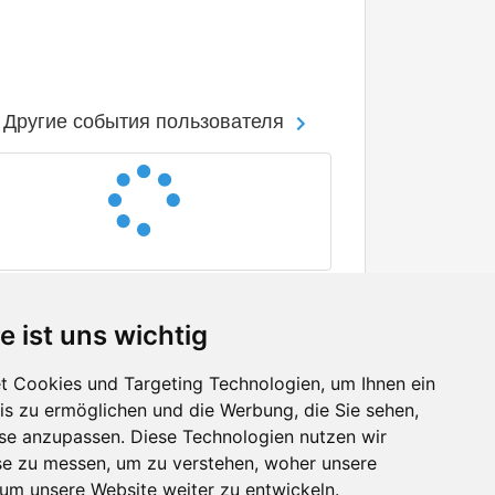
Другие события пользователя
e ist uns wichtig
 Cookies und Targeting Technologien, um Ihnen ein
nis zu ermöglichen und die Werbung, die Sie sehen,
Facebook
sse anzupassen. Diese Technologien nutzen wir
Twitter
e zu messen, um zu verstehen, woher unsere
YouTube
m unsere Website weiter zu entwickeln.