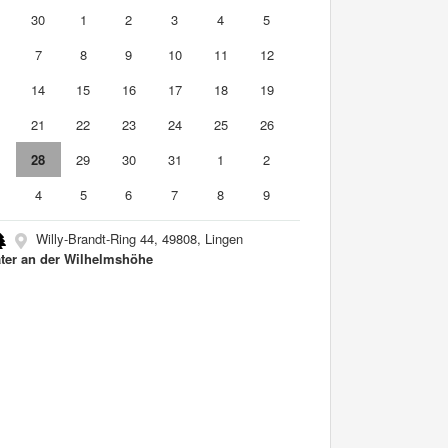
9
30
1
2
3
4
5
7
8
9
10
11
12
3
14
15
16
17
18
19
0
21
22
23
24
25
26
7
28
29
30
31
1
2
4
5
6
7
8
9
Willy-Brandt-Ring 44, 49808, Lingen
ter an der Wilhelmshöhe