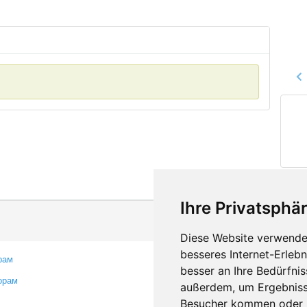
Ihre Privatsphär
Diese Website verwendet
besseres Internet-Erleb
рам
Контакты
besser an Ihre Bedürfni
орам
Оставить отзыв
außerdem, um Ergebniss
Сообщить об ошибке
Besucher kommen oder u