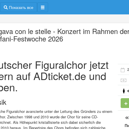
Показать все
gava con le stelle - Konzert im Rahmen de
ffani-Festwoche 2026
tscher Figuralchor jetzt
ern auf ADticket.de und
ben.
ik
he Figuralchor avancierte unter der Leitung des Gründers zu einem
or. Zwischen 1998 und 2010 wurde der Chor für seine CD-
et. Als Höhepunkt kristallisierte sich dabei sicherlich die
П
010 heraus. Im Repertoire des Chors befinden sich zahlreiche