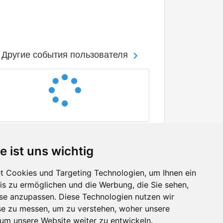
Другие события пользователя
e ist uns wichtig
 Cookies und Targeting Technologien, um Ihnen ein
nis zu ermöglichen und die Werbung, die Sie sehen,
Facebook
sse anzupassen. Diese Technologien nutzen wir
Twitter
e zu messen, um zu verstehen, woher unsere
YouTube
m unsere Website weiter zu entwickeln.