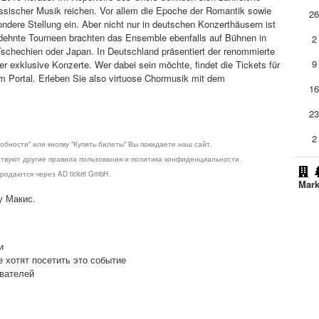
össischer Musik reichen. Vor allem die Epoche der Romantik sowie
2
dere Stellung ein. Aber nicht nur in deutschen Konzerthäusern ist
dehnte Tourneen brachten das Ensemble ebenfalls auf Bühnen in
2
Tschechien oder Japan. In Deutschland präsentiert der renommierte
9
 exklusive Konzerte. Wer dabei sein möchte, findet die Tickets für
m Portal. Erleben Sie also virtuose Chormusik mit dem
1
2
2
обности" или кнопку "Купить билеты" Вы покидаете наш сайт.
ствуют другие правила пользования и политика конфиденциальности.
родаются через AD ticket GmbH.
Mark
у Макис.
и
е хотят посетить это событие
ователей