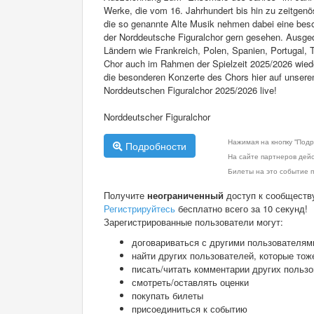
Werke, die vom 16. Jahrhundert bis hin zu zeitgen
die so genannte Alte Musik nehmen dabei eine beson
der Norddeutsche Figuralchor gern gesehen. Ausge
Ländern wie Frankreich, Polen, Spanien, Portugal, 
Chor auch im Rahmen der Spielzeit 2025/2026 wieder
die besonderen Konzerte des Chors hier auf unsere
Norddeutschen Figuralchor 2025/2026 live!
Norddeutscher Figuralchor
Нажимая на кнопку "Подр
Подробности
На сайте партнеров дей
Билеты на это событие п
Получите
неограниченный
доступ к сообществ
Регистрируйтесь
бесплатно всего за 10 секунд!
Зарегистрированные пользователи могут:
договариваться с другими пользователям
найти других пользователей, которые тож
писать/читать комментарии других польз
смотреть/оставлять оценки
покупать билеты
присоединиться к событию