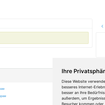
Ihre Privatsphär
Diese Website verwendet
besseres Internet-Erleb
рам
Контакты
besser an Ihre Bedürfni
орам
Оставить отзыв
außerdem, um Ergebniss
Сообщить об ошибке
Besucher kommen oder u