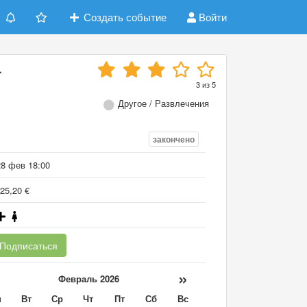
Создать событие
Войти
r
3
из
5
Другое / Развлечения
закончено
28 фев 18:00
25,20 €
Подписаться
«
»
Февраль 2026
н
Вт
Ср
Чт
Пт
Сб
Вс