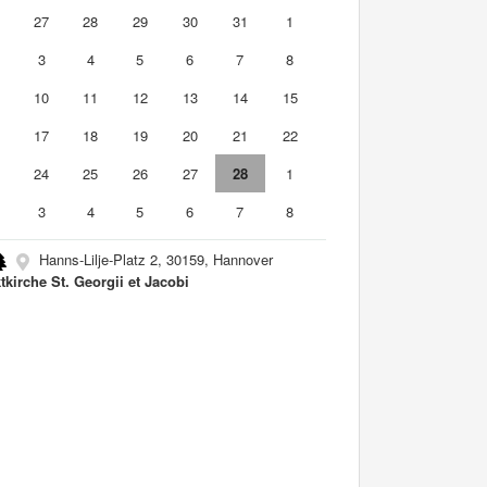
6
27
28
29
30
31
1
3
4
5
6
7
8
10
11
12
13
14
15
6
17
18
19
20
21
22
3
24
25
26
27
28
1
3
4
5
6
7
8
Hanns-Lilje-Platz 2, 30159, Hannover
tkirche St. Georgii et Jacobi