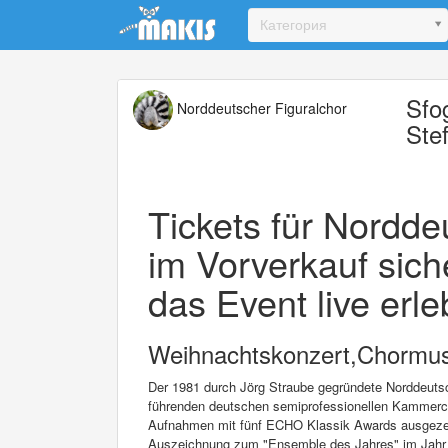
Update cookies preferences
Категория
Sfo
Norddeutscher Figuralchor
Ste
Tickets für Norddeu
im Vorverkauf sich
das Event live erle
Weihnachtskonzert,Chormus
Der 1981 durch Jörg Straube gegründete Norddeutsc
führenden deutschen semiprofessionellen Kammerch
Aufnahmen mit fünf ECHO Klassik Awards ausgezeichn
Auszeichnung zum "Ensemble des Jahres" im Jahr 2