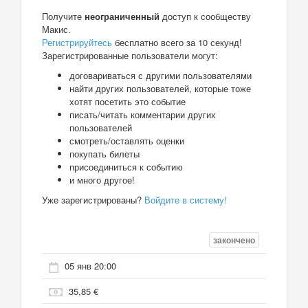
Получите
неограниченный
доступ к сообществу
Макис.
Регистрируйтесь
бесплатно всего за 10 секунд!
Зарегистрированные пользователи могут:
договариваться с другими пользователями
найти других пользователей, которые тоже
хотят посетить это событие
писать/читать комментарии других
пользователей
смотреть/оставлять оценки
покупать билеты
присоединиться к событию
и много другое!
Уже зарегистрированы?
Войдите в систему!
закончено
05 янв 20:00
35,85 €