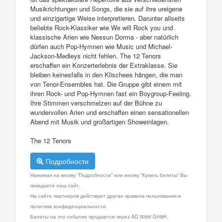
Musikrichtungen und Songs, die sie auf ihre ureigene
und einzigartige Weise interpretieren. Darunter allseits
beliebte Rock-Klassiker wie We will Rock you und
klassische Arien wie Nessun Dorma - aber natürlich
dürfen auch Pop-Hymnen wie Music und Michael-
Jackson-Medleys nicht fehlen. The 12 Tenors
erschaffen ein Konzerterlebnis der Extraklasse. Sie
bleiben keinesfalls in den Klischees hängen, die man
von Tenor-Ensembles hat. Die Gruppe gibt einem mit
ihren Rock- und Pop-Hymnen fast ein Boygroup-Feeling.
Ihre Stimmen verschmelzen auf der Bühne zu
wundervollen Arien und erschaffen einen sensationellen
Abend mit Musik und großartigen Showeinlagen.
The 12 Tenors
Подробности
Нажимая на кнопку "Подробности" или кнопку "Купить билеты" Вы
покидаете наш сайт.
На сайте партнеров действуют другие правила пользования и
политика конфиденциальности.
Билеты на это событие продаются через AD ticket GmbH.