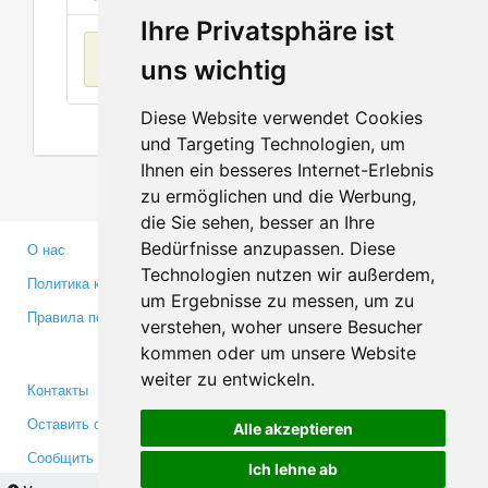
Ihre Privatsphäre ist
Нет данных
uns wichtig
Diese Website verwendet Cookies
und Targeting Technologien, um
Ihnen ein besseres Internet-Erlebnis
zu ermöglichen und die Werbung,
die Sie sehen, besser an Ihre
Bedürfnisse anzupassen. Diese
О нас
Партнерам
Technologien nutzen wir außerdem,
Политика конфиденциальности
Инвесторам
um Ergebnisse zu messen, um zu
Правила пользования
Пресса
verstehen, woher unsere Besucher
Медиа
kommen oder um unsere Website
weiter zu entwickeln.
Контакты
Facebook
Оставить отзыв
Twitter
Alle akzeptieren
Сообщить об ошибке
YouTube
Ich lehne ab