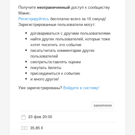
Получите
неограниченный
доступ к сообществу
Макис.
Регистрируйтесь
бесплатно всего за 10 секунд!
Зарегистрированные пользователи могут:
договариваться с другими пользователями
найти других пользователей, которые тоже
хотят посетить это событие
писать/читать комментарии других
пользователей
смотреть/оставлять оценки
покупать билеты
присоединиться к событию
и много другое!
Уже зарегистрированы?
Войдите в систему!
закончено
23 фев 20:00
35,85 €