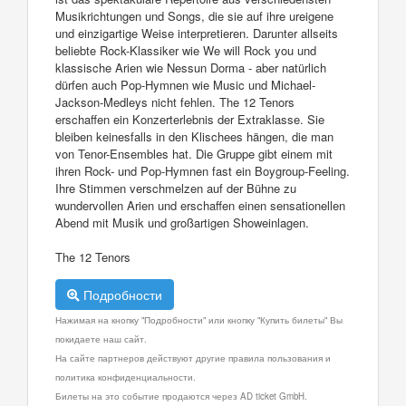
Musikrichtungen und Songs, die sie auf ihre ureigene
und einzigartige Weise interpretieren. Darunter allseits
beliebte Rock-Klassiker wie We will Rock you und
klassische Arien wie Nessun Dorma - aber natürlich
dürfen auch Pop-Hymnen wie Music und Michael-
Jackson-Medleys nicht fehlen. The 12 Tenors
erschaffen ein Konzerterlebnis der Extraklasse. Sie
bleiben keinesfalls in den Klischees hängen, die man
von Tenor-Ensembles hat. Die Gruppe gibt einem mit
ihren Rock- und Pop-Hymnen fast ein Boygroup-Feeling.
Ihre Stimmen verschmelzen auf der Bühne zu
wundervollen Arien und erschaffen einen sensationellen
Abend mit Musik und großartigen Showeinlagen.
The 12 Tenors
Подробности
Нажимая на кнопку "Подробности" или кнопку "Купить билеты" Вы
покидаете наш сайт.
На сайте партнеров действуют другие правила пользования и
политика конфиденциальности.
Билеты на это событие продаются через AD ticket GmbH.