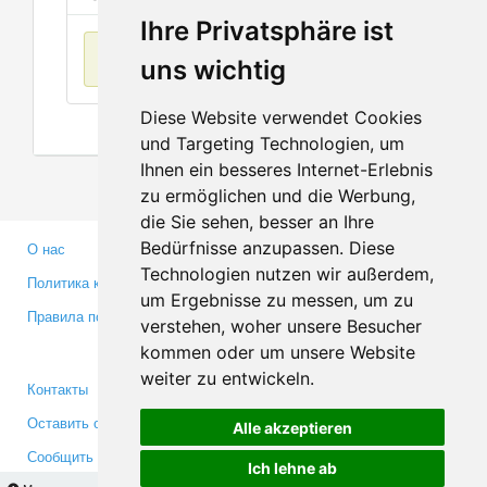
Ihre Privatsphäre ist
Нет данных
uns wichtig
Diese Website verwendet Cookies
und Targeting Technologien, um
Ihnen ein besseres Internet-Erlebnis
zu ermöglichen und die Werbung,
die Sie sehen, besser an Ihre
Bedürfnisse anzupassen. Diese
О нас
Партнерам
Technologien nutzen wir außerdem,
Политика конфиденциальности
Инвесторам
um Ergebnisse zu messen, um zu
Правила пользования
Пресса
verstehen, woher unsere Besucher
Медиа
kommen oder um unsere Website
weiter zu entwickeln.
Контакты
Facebook
Оставить отзыв
Twitter
Alle akzeptieren
Сообщить об ошибке
YouTube
Ich lehne ab