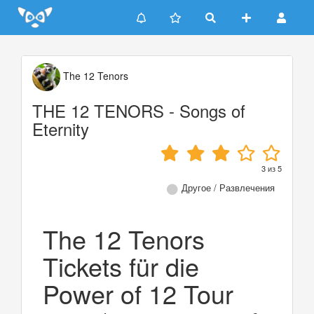
Update cookies preferences
The 12 Tenors
THE 12 TENORS - Songs of
Eternity
3
из
5
Другое / Развлечения
The 12 Tenors
Tickets für die
Power of 12 Tour