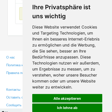
Ihre Privatsphäre ist
Нет данных
uns wichtig
Diese Website verwendet Cookies
und Targeting Technologien, um
Ihnen ein besseres Internet-Erlebnis
zu ermöglichen und die Werbung,
die Sie sehen, besser an Ihre
Bedürfnisse anzupassen. Diese
О нас
Партнерам
Technologien nutzen wir außerdem,
Политика конфиденциальности
Инвесторам
um Ergebnisse zu messen, um zu
Правила пользования
Пресса
verstehen, woher unsere Besucher
Медиа
kommen oder um unsere Website
weiter zu entwickeln.
Контакты
Facebook
Оставить отзыв
Twitter
Alle akzeptieren
Сообщить об ошибке
YouTube
Ich lehne ab