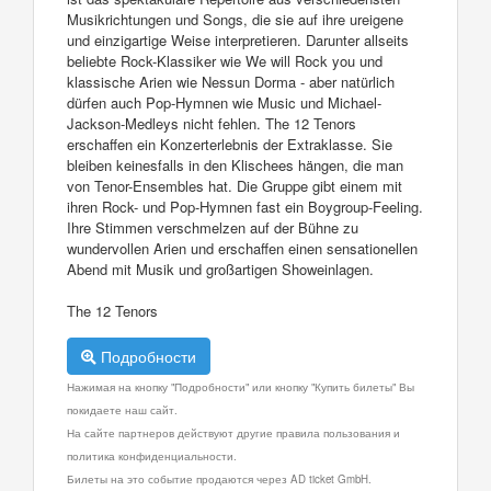
Musikrichtungen und Songs, die sie auf ihre ureigene
und einzigartige Weise interpretieren. Darunter allseits
beliebte Rock-Klassiker wie We will Rock you und
klassische Arien wie Nessun Dorma - aber natürlich
dürfen auch Pop-Hymnen wie Music und Michael-
Jackson-Medleys nicht fehlen. The 12 Tenors
erschaffen ein Konzerterlebnis der Extraklasse. Sie
bleiben keinesfalls in den Klischees hängen, die man
von Tenor-Ensembles hat. Die Gruppe gibt einem mit
ihren Rock- und Pop-Hymnen fast ein Boygroup-Feeling.
Ihre Stimmen verschmelzen auf der Bühne zu
wundervollen Arien und erschaffen einen sensationellen
Abend mit Musik und großartigen Showeinlagen.
The 12 Tenors
Подробности
Нажимая на кнопку "Подробности" или кнопку "Купить билеты" Вы
покидаете наш сайт.
На сайте партнеров действуют другие правила пользования и
политика конфиденциальности.
Билеты на это событие продаются через AD ticket GmbH.