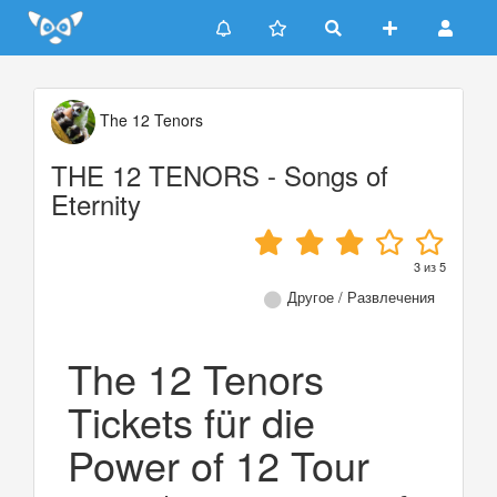
Update cookies preferences
The 12 Tenors
THE 12 TENORS - Songs of
Eternity
3
из
5
Другое / Развлечения
The 12 Tenors
Tickets für die
Power of 12 Tour