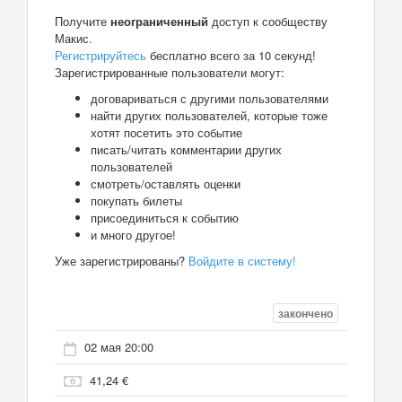
Получите
неограниченный
доступ к сообществу
Макис.
Регистрируйтесь
бесплатно всего за 10 секунд!
Зарегистрированные пользователи могут:
договариваться с другими пользователями
найти других пользователей, которые тоже
хотят посетить это событие
писать/читать комментарии других
пользователей
смотреть/оставлять оценки
покупать билеты
присоединиться к событию
и много другое!
Уже зарегистрированы?
Войдите в систему!
закончено
02 мая 20:00
41,24 €