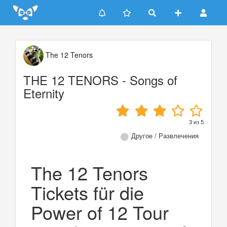
Update cookies preferences
The 12 Tenors
THE 12 TENORS - Songs of
Eternity
3
из
5
Другое / Развлечения
The 12 Tenors
Tickets für die
Power of 12 Tour