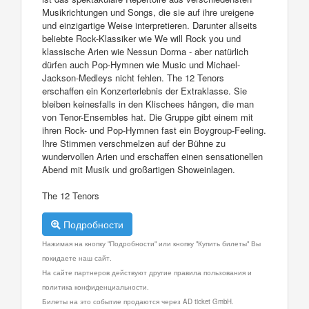
Musikrichtungen und Songs, die sie auf ihre ureigene
und einzigartige Weise interpretieren. Darunter allseits
beliebte Rock-Klassiker wie We will Rock you und
klassische Arien wie Nessun Dorma - aber natürlich
dürfen auch Pop-Hymnen wie Music und Michael-
Jackson-Medleys nicht fehlen. The 12 Tenors
erschaffen ein Konzerterlebnis der Extraklasse. Sie
bleiben keinesfalls in den Klischees hängen, die man
von Tenor-Ensembles hat. Die Gruppe gibt einem mit
ihren Rock- und Pop-Hymnen fast ein Boygroup-Feeling.
Ihre Stimmen verschmelzen auf der Bühne zu
wundervollen Arien und erschaffen einen sensationellen
Abend mit Musik und großartigen Showeinlagen.
The 12 Tenors
Подробности
Нажимая на кнопку "Подробности" или кнопку "Купить билеты" Вы
покидаете наш сайт.
На сайте партнеров действуют другие правила пользования и
политика конфиденциальности.
Билеты на это событие продаются через AD ticket GmbH.