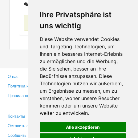
Сообщения
Ihre Privatsphäre ist
Нет данных
uns wichtig
Diese Website verwendet Cookies
und Targeting Technologien, um
Ihnen ein besseres Internet-Erlebnis
zu ermöglichen und die Werbung,
die Sie sehen, besser an Ihre
Bedürfnisse anzupassen. Diese
О нас
Партнерам
Technologien nutzen wir außerdem,
Политика конфиденциальности
Инвесторам
um Ergebnisse zu messen, um zu
Правила пользования
Пресса
verstehen, woher unsere Besucher
Медиа
kommen oder um unsere Website
weiter zu entwickeln.
Контакты
Facebook
Оставить отзыв
Twitter
Alle akzeptieren
Сообщить об ошибке
YouTube