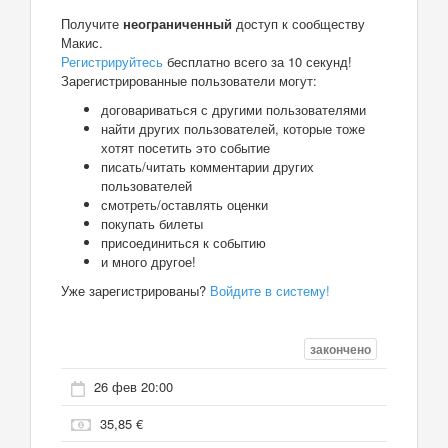
Получите
неограниченный
доступ к сообществу
Макис.
Регистрируйтесь
бесплатно всего за 10 секунд!
Зарегистрированные пользователи могут:
договариваться с другими пользователями
найти других пользователей, которые тоже
хотят посетить это событие
писать/читать комментарии других
пользователей
смотреть/оставлять оценки
покупать билеты
присоединиться к событию
и много другое!
Уже зарегистрированы?
Войдите в систему!
закончено
26 фев 20:00
35,85 €