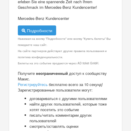
erleben Sie eine spannende Zeit nach Ihrem
Geschmack im Mercedes-Benz Kundencenter!
Mercedes-Benz Kundencenter
Подробности
Нажимая на кнопку "Подробности" или кнопку "Купить билеты" Вы
покидаете наш сайт.
На сайте партнеров действуют другие правила пользования и
политика конфиденциальности.
Билеты на это событие продаются через AD ticket GmbH.
Получите
неограниченный
доступ к сообществу
Макис.
Регистрируйтесь
бесплатно всего за 10 секунд!
Зарегистрированные пользователи могут:
договариваться с другими пользователями
найти других пользователей, которые тоже
хотят посетить это событие
писать/читать комментарии других
пользователей
смотреть/оставлять оценки