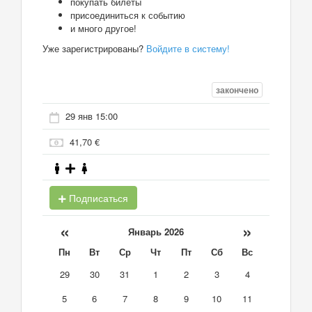
покупать билеты
присоединиться к событию
и много другое!
Уже зарегистрированы?
Войдите в систему!
закончено
29 янв 15:00
41,70 €
Подписаться
«
»
Январь 2026
Пн
Вт
Ср
Чт
Пт
Сб
Вс
29
30
31
1
2
3
4
5
6
7
8
9
10
11