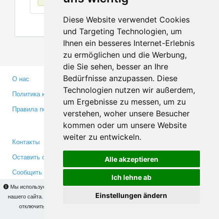
Diese Website verwendet Cookies
und Targeting Technologien, um
Ihnen ein besseres Internet-Erlebnis
zu ermöglichen und die Werbung,
die Sie sehen, besser an Ihre
Bedürfnisse anzupassen. Diese
О нас
Партнерам
Technologien nutzen wir außerdem,
Политика конфиденциальности
Инвесторам
um Ergebnisse zu messen, um zu
Правила пользования
Пресса
verstehen, woher unsere Besucher
Медиа
kommen oder um unsere Website
weiter zu entwickeln.
Контакты
Facebook
Оставить отзыв
Twitter
Alle akzeptieren
Сообщить об ошибке
YouTube
Ich lehne ab
Google+
Мы используем cookies для того, чтобы Вы могли использовать весь функционал
Einstellungen ändern
нашего сайта. На
этой странице
Вы сможете узнать подробности и, при желании,
отключить использование cookies. Продолжая пользоваться сайтом, Вы
Makis
© Copyright 2026
подтверждаете свое согласие.
OK