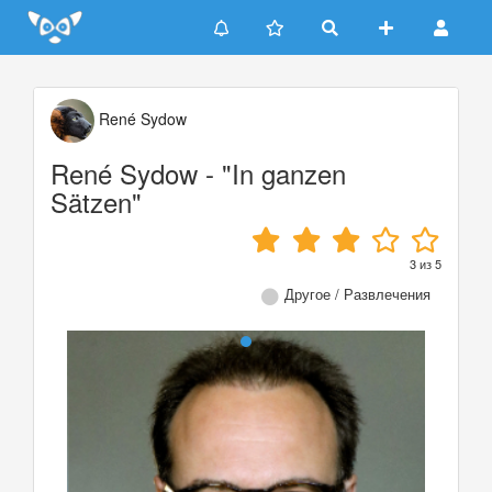
Update cookies preferences
René Sydow
René Sydow - "In ganzen
Sätzen"
3
из
5
Другое / Развлечения