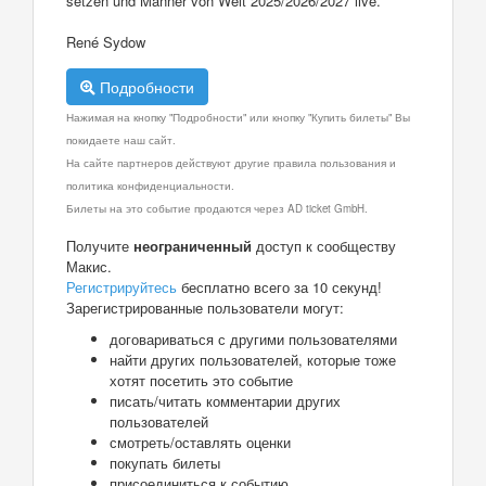
setzen und Männer von Welt 2025/2026/2027 live.
René Sydow
Подробности
Нажимая на кнопку "Подробности" или кнопку "Купить билеты" Вы
покидаете наш сайт.
На сайте партнеров действуют другие правила пользования и
политика конфиденциальности.
Билеты на это событие продаются через AD ticket GmbH.
Получите
неограниченный
доступ к сообществу
Макис.
Регистрируйтесь
бесплатно всего за 10 секунд!
Зарегистрированные пользователи могут:
договариваться с другими пользователями
найти других пользователей, которые тоже
хотят посетить это событие
писать/читать комментарии других
пользователей
смотреть/оставлять оценки
покупать билеты
присоединиться к событию