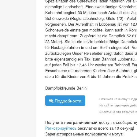
Spezialitäten des Spreewalds laden natürlich vor a
einmalige Landschaft. Eine zweistündige Kahnfahrt 
Kahnfahrt beginnt 30 Minuten nach Ankunft des Zug
Schöneweide (Regionalbahnsteig, Gleis 1/2) - Abfah
vorgesehen. Der Aufenthalt in Lübbenau ist von 12.0
Schöneweide einsteigen möchte, kann auch in Köni
macht-dampf.com. Zugpferd ist die Dampflok 52 81
23 Meter). Sie ist die letzte betriebsfähige Dampfl
für Nostalgiefahrten in und um Berlin eingesetzt.
zurückzulegen Unser Reiseleiter sorgt dafür, dass S
bitte eigenständig ein Taxi zum Bahnhof Lübbenau
auf jeden Fall bis 17.45 Uhr wieder am Bahnhof! Fü
Erwachsene mit mehreren Kindern über 6 Jahren, gib
dazu für die Kinder von 6 bis 14 Jahren die Preiskla
Dampflokfreunde Berlin
Нажимая на кнопку "Подр
Подробности
На сайте партнеров дей
Билеты на это событие п
Получите
неограниченный
доступ к сообществ
Регистрируйтесь
бесплатно всего за 10 секунд!
Зарегистрированные пользователи могут: