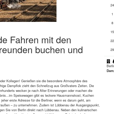
2
1
8
1
.de Fahren mit den
2
freunden buchen und
2
Berli
Damp
 oder Kollegen! Genießen sie die besondere Atmosphäre des
ähige Dampflok zieht den Schnellzug aus Großvaters Zeiten. Die
hrhunderts wecken je nach Alter Erinnerungen oder machen die
lebnis...im Speisewagen gibt es leckere Hausmannskost, Kuchen
 jeher erste Adresse für die Berliner, wenn es darum geht, am
draußen – zu unternehmen. Zudem ist Lübbenau der Ausgangspunkt,
en Sie von Berlin direkt nach Lübbenau. Neben den kulinarischen