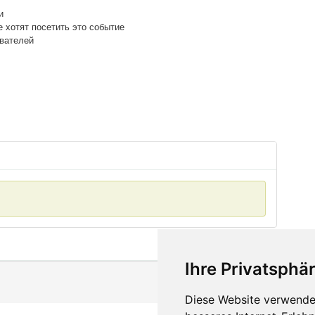
и
е хотят посетить это событие
ователей
Ihre Privatsphär
Diese Website verwendet