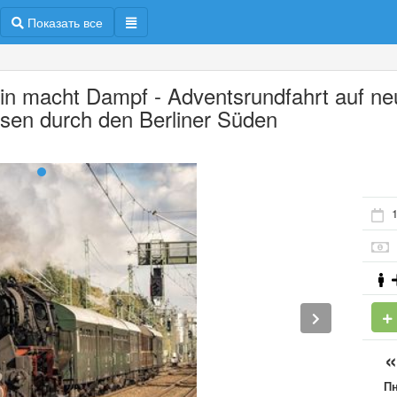
Показать все
lin macht Dampf - Adventsrundfahrt auf n
isen durch den Berliner Süden
1
П