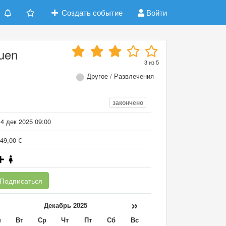
Создать событие
Войти
euen
3
из
5
Другое / Развлечения
закончено
4 дек 2025 09:00
49,00 €
Подписаться
«
»
Декабрь 2025
н
Вт
Ср
Чт
Пт
Сб
Вс