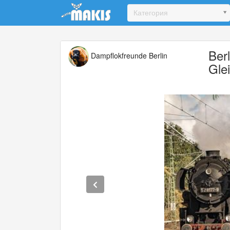
Update cookies preferences
Категория
Ber
Dampflokfreunde Berlin
Gle