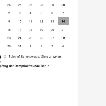
4
25
26
27
28
29
30
2
3
4
5
6
7
9
10
11
12
13
14
5
16
17
18
19
20
21
2
23
24
25
26
27
28
9
30
31
1
2
3
4
Bahnhof Schöneweide, Gleis 2, 12439,
n
fzug der Dampflokfreunde Berlin