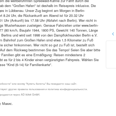
llem die weltberühmten Spreewald-Kähne zur Fahrt durch die
ab dem "Großen Hafen" ist deshalb im Reisepreis inklusive. Die
es in Lübbenau. Unser Zug beginnt am Morgen in Berlin-
rt 8.24 Uhr, die Rückankunft am Abend ist für 20.32 Uhr
1 Uhr (Ankunft) bis 17.58 Uhr (Abfahrt nach Berlin). Wer nicht in
gs Wusterhausen zusteigen. Genaue Fahrzeiten unter www.berlin-
77 (80 km/h, Baujahr 1944, 1800 PS, Gewicht 140 Tonnen, Länge
ok Berlins und wird seit 1998 von den Dampflokfreunden Berlin e.V.
 Vom Bahnhof zum Großen Hafen sind etwa 1,5 Kilometer zu Fuß
ie sicher hinkommen. Wer nicht so gut zu Fuß ist, bestellt sich
. Auf dem Rückweg bestimmen Sie das Tempo! Seien Sie aber bitte
r Familien gibt es eine Ermäßigung: Reisen mindestens 2
t es für 2 bis 4 Kinder einen vergünstigten Fahrpreis. Wählen Sie
sse "Kind (6-14) für Familienkarte".
обности" или кнопку "Купить билеты" Вы покидаете наш сайт.
ствуют другие правила пользования и политика конфиденциальности.
родаются через AD ticket GmbH.
у Макис.