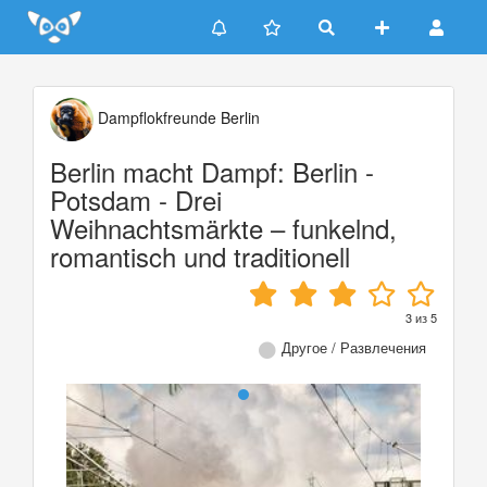
Update cookies preferences
Dampflokfreunde Berlin
Berlin macht Dampf: Berlin -
Potsdam - Drei
Weihnachtsmärkte – funkelnd,
romantisch und traditionell
3
из
5
Другое / Развлечения