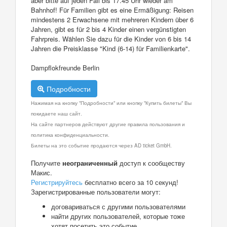
aber bitte auf jeden Fall bis 17.45 Uhr wieder am
Bahnhof! Für Familien gibt es eine Ermäßigung: Reisen
mindestens 2 Erwachsene mit mehreren Kindern über 6
Jahren, gibt es für 2 bis 4 Kinder einen vergünstigten
Fahrpreis. Wählen Sie dazu für die Kinder von 6 bis 14
Jahren die Preisklasse "Kind (6-14) für Familienkarte".
Dampflokfreunde Berlin
Подробности
Нажимая на кнопку "Подробности" или кнопку "Купить билеты" Вы
покидаете наш сайт.
На сайте партнеров действуют другие правила пользования и
политика конфиденциальности.
Билеты на это событие продаются через AD ticket GmbH.
Получите
неограниченный
доступ к сообществу
Макис.
Регистрируйтесь
бесплатно всего за 10 секунд!
Зарегистрированные пользователи могут:
договариваться с другими пользователями
найти других пользователей, которые тоже
хотят посетить это событие