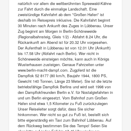
natürlich vor allem die weltberühmten Spreewald-Kähne
zur Fahrt durch die einmalige Landschaft. Eine
zweistündige Kahnfahrt ab dem "Großen Hafen" ist
deshalb im Reisepreis inklusive. Die Kahnfahrt beginnt
30 Minuten nach Ankunft des Zuges in Lübbenau. Unser
Zug beginnt am Morgen in Berlin-Schöneweide
(Regionalbahnsteig, Gleis 1/2) - Abfahrt 8.24 Uhr, die
Rückankunft am Abend ist für 20.32 Uhr vorgesehen.
Der Aufenthalt in Lübbenau ist von 12.01 Uhr (Ankunft)
bis 17.58 Uhr (Abfahrt nach Berlin). Wer nicht in
Schöneweide einsteigen möchte, kann auch in Königs
Wusterhausen zusteigen. Genaue Fahrzeiten unter
www.berlin-macht-dampf.com. Zugpferd ist die
Dampflok 52 8177 (80 km/h, Baujahr 1944, 1800 PS,
Gewicht 140 Tonnen, Länge 23 Meter). Sie ist die letzte
betriebsfähige Dampflok Berlins und wird seit 1998 von
den Dampflokfreunden Berlin e.V. für Nostalgiefahrten in
und um Berlin eingesetzt. Vom Bahnhof zum Großen
Hafen sind etwa 1,5 Kilometer zu Fuß zurückzulegen
Unser Reiseleiter sorgt dafür, dass Sie sicher
hinkommen. Wer nicht so gut zu Fuß ist, bestellt sich
bitte eigenständig ein Taxi zum Bahnhof Lübbenau. Auf
dem Rückweg bestimmen Sie das Tempo! Seien Sie