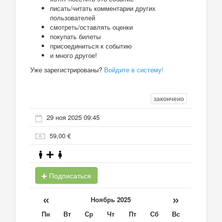
писать/читать комментарии других
пользователей
смотреть/оставлять оценки
покупать билеты
присоединиться к событию
и много другое!
Уже зарегистрированы?
Войдите в систему!
закончено
29 ноя 2025 09:45
59,00 €
Подписаться
«
»
Ноябрь 2025
Пн
Вт
Ср
Чт
Пт
Сб
Вс